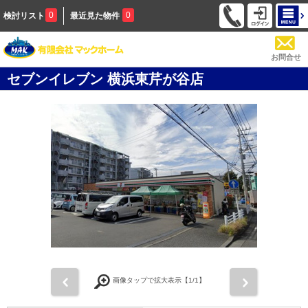
0
0
検討リスト
最近見た物件
お問合せ
セブンイレブン 横浜東芹が谷店
前
次
画像タップで拡大表示【
1
/1】