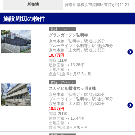
所在地
神奈川県横浜市港南区東芹が谷11-21
施設周辺の物件
賃貸｜アパート
グランガーデン弘明寺
京急本線「弘明寺」駅 徒歩19分
ブルーライン「弘明寺」駅 徒歩26分
京急本線「上大岡」駅 徒歩33分
10.7万円
間取:
1LDK
建物面積:
- / 13.28坪
土地面積:
- / -
敷金/礼金:
0ヶ月/2.5ヶ月
賃貸｜アパート
スカイヒル横濱六ッ川Ｂ棟
京急本線「弘明寺」駅 徒歩23分
ブルーライン「弘明寺」駅 徒歩30分
京急本線「上大岡」駅 徒歩33分
10.5万円
間取:
2LDK
建物面積:
- / 16.47坪
土地面積:
- / -
敷金/礼金:
0ヶ月/0ヶ月