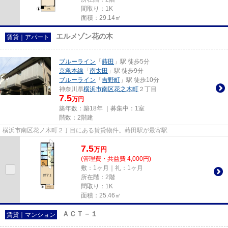
間取り：1K
面積：29.14㎡
エルメゾン花の木
賃貸｜アパート
ブルーライン
「
蒔田
」駅 徒歩5分
京急本線
「
南太田
」駅 徒歩9分
ブルーライン
「
吉野町
」駅 徒歩10分
神奈川県
横浜市南区
花之木町
２丁目
7.5
万円
築年数：築18年 ｜募集中：
1室
階数：2階建
横浜市南区花ノ木町２丁目にある賃貸物件。蒔田駅が最寄駅
7.5
万
円
(管理費・共益費 4,000円)
敷：1ヶ月｜礼：1ヶ月
所在階：2階
間取り：1K
面積：25.46㎡
ＡＣＴ－１
賃貸｜マンション