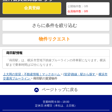
公開物件数：
0
件
会員登録
会員物件数：
0
件
さらに条件を絞り込む
物件リクエスト
蒔田駅情報
「蒔田駅」は、横浜市営地下鉄線ブルーラインの停車駅になります。横浜
駅まで乗車時間は12分になります。
上大岡の賃貸・不動産情報｜マックホーム
>
(賃貸)路線・駅から探す
>
横浜市
交通局ブルーライン
>
蒔田駅の賃貸物件
ページトップに戻る
営業時間:9:30～18:00
定休日:水曜日（本社は、土日祝）