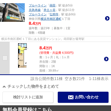
ブルーライン
「
蒔田
」駅 徒歩5分
京急本線
「
井土ヶ谷
」駅 徒歩11分
ブルーライン
「
弘明寺
」駅 徒歩9分
神奈川県
横浜市南区
通町
１丁目
8.4
万円
築年数：築23年 ｜募集中：
1室
階数：4階建
横浜市南区通町１丁目にある賃貸マンション。蒔田駅が最寄駅
8.4
万
円
(管理費・共益費 4,500円)
敷：1ヶ月｜礼：1ヶ月
所在階：2階
間取り：1K
面積：39.89㎡
該当公開件数
11
棟 空き数
21
件
1-11
棟表示
チェックした物件をまとめて
検討リストに追加
お問い合わせ
無料会員登録はこちら