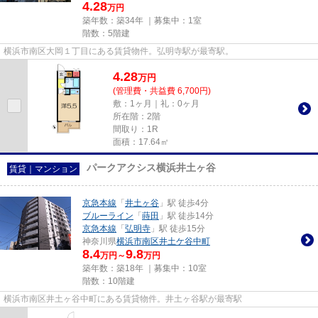
4.28
万円
築年数：築34年 ｜募集中：
1室
階数：5階建
横浜市南区大岡１丁目にある賃貸物件。弘明寺駅が最寄駅。
4.28
万
円
(管理費・共益費 6,700円)
敷：1ヶ月｜礼：0ヶ月
所在階：2階
間取り：1R
面積：17.64㎡
パークアクシス横浜井土ヶ谷
賃貸｜マンション
京急本線
「
井土ヶ谷
」駅 徒歩4分
ブルーライン
「
蒔田
」駅 徒歩14分
京急本線
「
弘明寺
」駅 徒歩15分
神奈川県
横浜市南区
井土ケ谷中町
8.4
9.8
万円～
万円
築年数：築18年 ｜募集中：
10室
階数：10階建
横浜市南区井土ヶ谷中町にある賃貸物件。井土ヶ谷駅が最寄駅