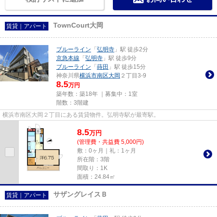
TownCourt大岡
賃貸｜アパート
ブルーライン
「
弘明寺
」駅 徒歩2分
京急本線
「
弘明寺
」駅 徒歩9分
ブルーライン
「
蒔田
」駅 徒歩15分
神奈川県
横浜市南区
大岡
２丁目3-9
8.5
万円
築年数：築18年 ｜募集中：
1室
階数：3階建
横浜市南区大岡２丁目にある賃貸物件。弘明寺駅が最寄駅。
8.5
万
円
(管理費・共益費 5,000円)
敷：0ヶ月｜礼：1ヶ月
所在階：3階
間取り：1K
面積：24.84㎡
サザングレイスＢ
賃貸｜アパート