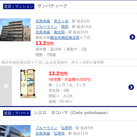
サンパティーク
賃貸｜マンション
京急本線
「
井土ヶ谷
」駅 徒歩3分
ブルーライン
「
蒔田
」駅 徒歩15分
京急本線
「
南太田
」駅 徒歩16分
神奈川県
横浜市南区
南太田
４丁目
13.2
万円
築年数：築26年 ｜募集中：
1室
階数：7階建
横浜市南区南太田４丁目にある賃貸物件。井土ヶ谷駅が最寄駅
13.2
万
円
(管理費・共益費 8,000円)
敷：1ヶ月｜礼：2ヶ月
所在階：3階
間取り：2LDK
面積：55.44㎡
シエロ ヨコハマ（Cielo yokohama）
賃貸｜アパート
ブルーライン
「
弘明寺
」駅 徒歩5分
京急本線
「
弘明寺
」駅 徒歩11分