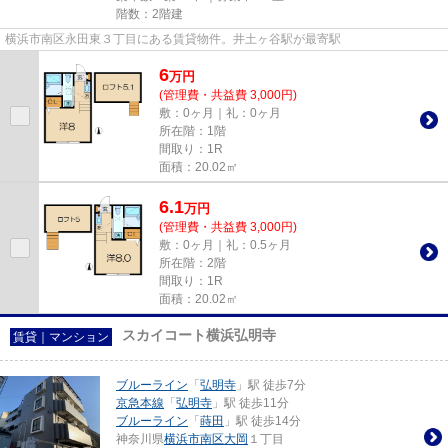
階数：2階建
横浜市南区永田東３丁目にある賃貸物件。井土ヶ谷駅が最寄駅
6
万
円
(管理費・共益費 3,000円)
敷：0ヶ月｜礼：0ヶ月
所在階：1階
間取り：1R
面積：20.02㎡
6.1
万
円
(管理費・共益費 3,000円)
敷：0ヶ月｜礼：0.5ヶ月
所在階：2階
間取り：1R
面積：20.02㎡
スカイコート横浜弘明寺
賃貸｜マンション
ブルーライン
「
弘明寺
」駅 徒歩7分
京急本線
「
弘明寺
」駅 徒歩11分
ブルーライン
「
蒔田
」駅 徒歩14分
神奈川県
横浜市南区
大岡
１丁目