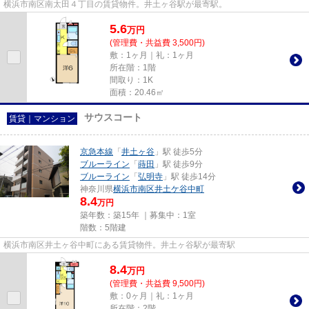
横浜市南区南太田４丁目の賃貸物件。井土ヶ谷駅が最寄駅。
5.6
万
円
(管理費・共益費 3,500円)
敷：1ヶ月｜礼：1ヶ月
所在階：1階
間取り：1K
面積：20.46㎡
サウスコート
賃貸｜マンション
京急本線
「
井土ヶ谷
」駅 徒歩5分
ブルーライン
「
蒔田
」駅 徒歩9分
ブルーライン
「
弘明寺
」駅 徒歩14分
神奈川県
横浜市南区
井土ケ谷中町
8.4
万円
築年数：築15年 ｜募集中：
1室
階数：5階建
横浜市南区井土ヶ谷中町にある賃貸物件。井土ヶ谷駅が最寄駅
8.4
万
円
(管理費・共益費 9,500円)
敷：0ヶ月｜礼：1ヶ月
所在階：2階