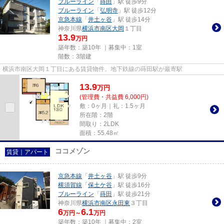
ブルーライン
「
蒔田
」駅 徒歩9分
ブルーライン
「
弘明寺
」駅 徒歩12分
京急本線
「
井土ヶ谷
」駅 徒歩14分
神奈川県
横浜市南区
大岡
１丁目
13.9
万円
築年数：築10年 ｜募集中：
1室
階数：3階建
横浜市南区大岡１丁目にある賃貸物件。地下鉄線の蒔田駅が最寄駅
13.9
万
円
(管理費・共益費 6,000円)
敷：0ヶ月｜礼：1.5ヶ月
所在階：2階
間取り：2LDK
面積：55.48㎡
ココメゾン
賃貸｜アパート
京急本線
「
井土ヶ谷
」駅 徒歩9分
横須賀線
「
保土ケ谷
」駅 徒歩16分
ブルーライン
「
蒔田
」駅 徒歩21分
神奈川県
横浜市南区
永田東
３丁目
6
6.1
万円～
万円
築年数：築10年 ｜募集中：
2室