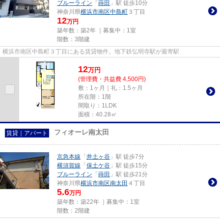
ブルーライン
「
蒔田
」駅 徒歩10分
神奈川県
横浜市南区
中島町
３丁目
12
万円
築年数：築2年 ｜募集中：
1室
階数：3階建
横浜市南区中島町３丁目にある賃貸物件。地下鉄弘明寺駅が最寄駅
12
万
円
(管理費・共益費 4,500円)
敷：1ヶ月｜礼：1.5ヶ月
所在階：1階
間取り：1LDK
面積：40.28㎡
フィオーレ南太田
賃貸｜アパート
京急本線
「
井土ヶ谷
」駅 徒歩7分
横須賀線
「
保土ケ谷
」駅 徒歩15分
ブルーライン
「
蒔田
」駅 徒歩21分
神奈川県
横浜市南区
南太田
４丁目
5.6
万円
築年数：築22年 ｜募集中：
1室
階数：2階建