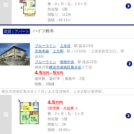
敷：0ヶ月｜礼：1.5ヶ月
所在階：1階
間取り：1LDK
面積：49.15㎡
ハイツ鈴木
賃貸｜アパート
ブルーライン
「
上永谷
」駅 徒歩13分
京急本線
「
上大岡
」駅 バス10分 「上永谷住宅入口」 停
歩4分
ブルーライン
「
港南中央
」駅 徒歩22分
神奈川県
横浜市港南区
東永谷
２丁目
4.5
5
万円～
万円
築年数：築47年 ｜募集中：
2室
階数：2階建
横浜市港南区東永谷２丁目にある賃貸物件。上永谷駅が最寄駅。
4.5
万
円
(管理費・共益費 -)
敷：2ヶ月｜礼：1ヶ月
所在階：1階
間取り：2K
面積：34.65㎡