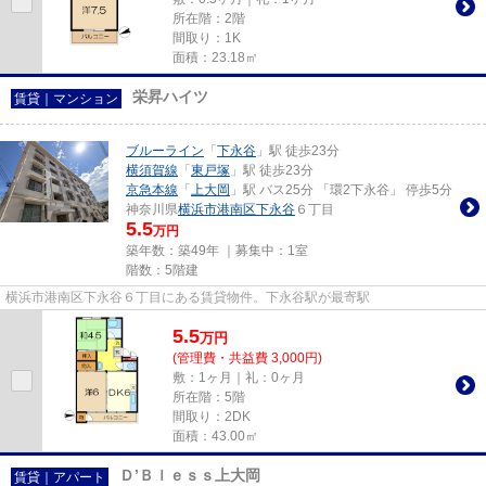
所在階：2階
間取り：1K
面積：23.18㎡
栄昇ハイツ
賃貸｜マンション
ブルーライン
「
下永谷
」駅 徒歩23分
横須賀線
「
東戸塚
」駅 徒歩23分
京急本線
「
上大岡
」駅 バス25分 「環2下永谷」 停歩5分
神奈川県
横浜市港南区
下永谷
６丁目
5.5
万円
築年数：築49年 ｜募集中：
1室
階数：5階建
横浜市港南区下永谷６丁目にある賃貸物件。下永谷駅が最寄駅
5.5
万
円
(管理費・共益費 3,000円)
敷：1ヶ月｜礼：0ヶ月
所在階：5階
間取り：2DK
面積：43.00㎡
Ｄ’Ｂｌｅｓｓ上大岡
賃貸｜アパート