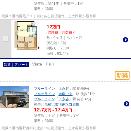
築年数：築41年 ｜募集中：
1室
階数：4階建
横浜市港南区最戸１丁目にある賃貸物件。上大岡駅が最寄駅
12
万
円
(管理費・共益費 -)
敷：0ヶ月｜礼：1ヶ月
所在階：3階
間取り：2LDK
面積：63.77㎡
Vista Fuji
賃貸｜アパート
ブルーライン
「
上永谷
」駅 徒歩9分
ブルーライン
「
港南中央
」駅 徒歩21分
ブルーライン
「
下永谷
」駅 徒歩32分
神奈川県
横浜市港南区
野庭町
12.7
17.4
万円～
万円
築年数：予定 ｜募集中：
3室
階数：2階建
横浜市港南区野庭町に建築中の賃貸物件。上永谷駅が最寄駅