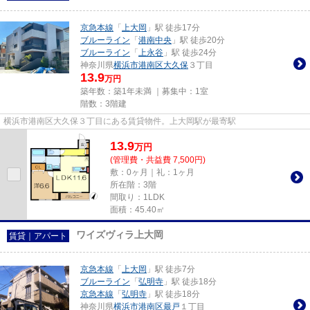
京急本線
「
上大岡
」駅 徒歩17分
ブルーライン
「
港南中央
」駅 徒歩20分
ブルーライン
「
上永谷
」駅 徒歩24分
神奈川県
横浜市港南区
大久保
３丁目
13.9
万円
築年数：築1年未満 ｜募集中：
1室
階数：3階建
横浜市港南区大久保３丁目にある賃貸物件。上大岡駅が最寄駅
13.9
万
円
(管理費・共益費 7,500円)
敷：0ヶ月｜礼：1ヶ月
所在階：3階
間取り：1LDK
面積：45.40㎡
ワイズヴィラ上大岡
賃貸｜アパート
京急本線
「
上大岡
」駅 徒歩7分
ブルーライン
「
弘明寺
」駅 徒歩18分
京急本線
「
弘明寺
」駅 徒歩18分
神奈川県
横浜市港南区
最戸
１丁目