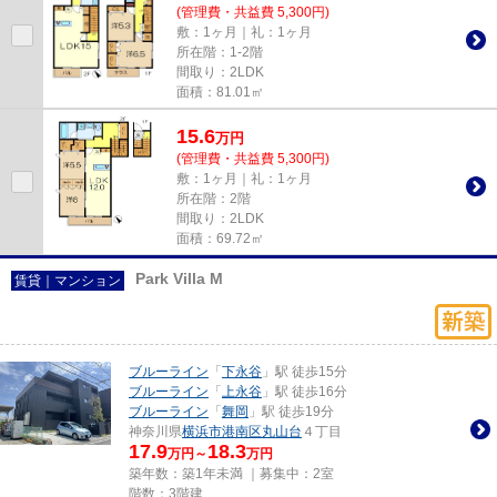
(管理費・共益費 5,300円)
敷：1ヶ月｜礼：1ヶ月
所在階：1-2階
間取り：2LDK
面積：81.01㎡
15.6
万
円
(管理費・共益費 5,300円)
敷：1ヶ月｜礼：1ヶ月
所在階：2階
間取り：2LDK
面積：69.72㎡
Park Villa M
賃貸｜マンション
ブルーライン
「
下永谷
」駅 徒歩15分
ブルーライン
「
上永谷
」駅 徒歩16分
ブルーライン
「
舞岡
」駅 徒歩19分
神奈川県
横浜市港南区
丸山台
４丁目
17.9
18.3
万円～
万円
築年数：築1年未満 ｜募集中：
2室
階数：3階建