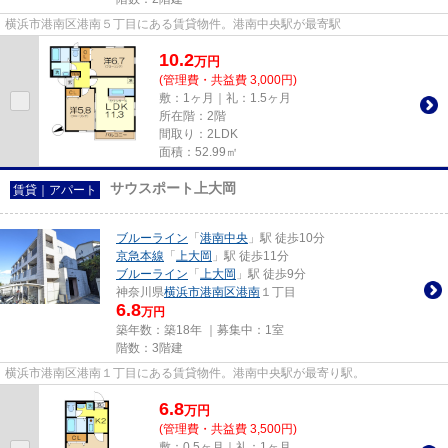
横浜市港南区港南５丁目にある賃貸物件。港南中央駅が最寄駅
10.2
万
円
(管理費・共益費 3,000円)
敷：1ヶ月｜礼：1.5ヶ月
所在階：2階
間取り：2LDK
面積：52.99㎡
サウスポート上大岡
賃貸｜アパート
ブルーライン
「
港南中央
」駅 徒歩10分
京急本線
「
上大岡
」駅 徒歩11分
ブルーライン
「
上大岡
」駅 徒歩9分
神奈川県
横浜市港南区
港南
１丁目
6.8
万円
築年数：築18年 ｜募集中：
1室
階数：3階建
横浜市港南区港南１丁目にある賃貸物件。港南中央駅が最寄り駅。
6.8
万
円
(管理費・共益費 3,500円)
敷：0.5ヶ月｜礼：1ヶ月