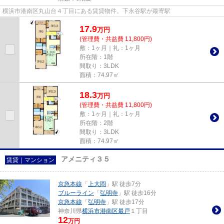
横浜市港南区丸山台４丁目にある賃貸物件。下永谷駅が最寄駅
17.9
万
円
(管理費・共益費 11,800円)
敷：1ヶ月｜礼：1ヶ月
所在階：1階
間取り：3LDK
面積：74.97㎡
18.3
万
円
(管理費・共益費 11,800円)
敷：1ヶ月｜礼：1ヶ月
所在階：2階
間取り：3LDK
面積：74.97㎡
アメニティ３５
賃貸｜マンション
京急本線
「
上大岡
」駅 徒歩7分
ブルーライン
「
弘明寺
」駅 徒歩16分
京急本線
「
弘明寺
」駅 徒歩17分
神奈川県
横浜市港南区
最戸
１丁目
12
万円