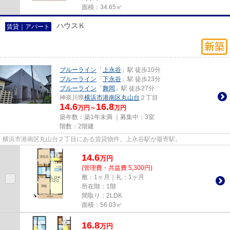
面積：34.65㎡
ハウスＫ
賃貸｜アパート
ブルーライン
「
上永谷
」駅 徒歩10分
ブルーライン
「
下永谷
」駅 徒歩23分
ブルーライン
「
舞岡
」駅 徒歩27分
神奈川県
横浜市港南区
丸山台
２丁目
14.6
16.8
万円～
万円
築年数：築1年未満 ｜募集中：
3室
階数：2階建
横浜市港南区丸山台２丁目にある賃貸物件。上永谷駅が最寄駅。
14.6
万
円
(管理費・共益費 5,300円)
敷：1ヶ月｜礼：1ヶ月
所在階：1階
間取り：2LDK
面積：56.03㎡
16.8
万
円