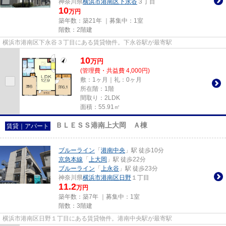
神奈川県
横浜市港南区
下永谷
３丁目
10
万円
築年数：築21年 ｜募集中：
1室
階数：2階建
横浜市港南区下永谷３丁目にある賃貸物件。下永谷駅が最寄駅
10
万
円
(管理費・共益費 4,000円)
敷：1ヶ月｜礼：0ヶ月
所在階：1階
間取り：2LDK
面積：55.91㎡
ＢＬＥＳＳ港南上大岡 Ａ棟
賃貸｜アパート
ブルーライン
「
港南中央
」駅 徒歩10分
京急本線
「
上大岡
」駅 徒歩22分
ブルーライン
「
上永谷
」駅 徒歩23分
神奈川県
横浜市港南区
日野
１丁目
11.2
万円
築年数：築7年 ｜募集中：
1室
階数：3階建
横浜市港南区日野１丁目にある賃貸物件。港南中央駅が最寄駅