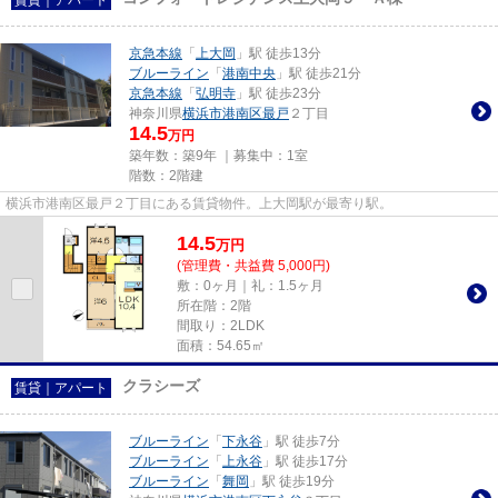
京急本線
「
上大岡
」駅 徒歩13分
ブルーライン
「
港南中央
」駅 徒歩21分
京急本線
「
弘明寺
」駅 徒歩23分
神奈川県
横浜市港南区
最戸
２丁目
14.5
万円
築年数：築9年 ｜募集中：
1室
階数：2階建
横浜市港南区最戸２丁目にある賃貸物件。上大岡駅が最寄り駅。
14.5
万
円
(管理費・共益費 5,000円)
敷：0ヶ月｜礼：1.5ヶ月
所在階：2階
間取り：2LDK
面積：54.65㎡
クラシーズ
賃貸｜アパート
ブルーライン
「
下永谷
」駅 徒歩7分
ブルーライン
「
上永谷
」駅 徒歩17分
ブルーライン
「
舞岡
」駅 徒歩19分