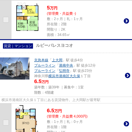
5
万
円
(管理費・共益費 -)
敷：2ヶ月｜礼：1ヶ月
所在階：2階
間取り：2K
面積：34.65㎡
ルビーパレスヨコオ
賃貸｜マンション
京急本線
「
上大岡
」駅 徒歩4分
ブルーライン
「
港南中央
」駅 徒歩12分
ブルーライン
「
弘明寺
」駅 徒歩23分
神奈川県
横浜市港南区
大久保
１丁目
6.5
万円
築年数：築39年 ｜募集中：
1室
階数：4階建
横浜市港南区大久保１丁目にある賃貸物件。上大岡駅が最寄駅
6.5
万
円
(管理費・共益費 4,000円)
敷：1ヶ月｜礼：0ヶ月
所在階：1階