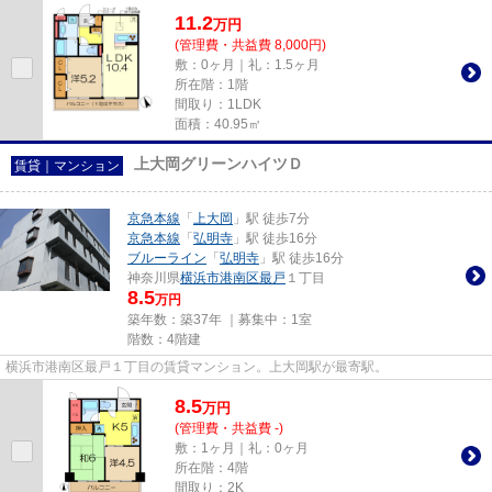
11.2
万
円
(管理費・共益費 8,000円)
敷：0ヶ月｜礼：1.5ヶ月
所在階：1階
間取り：1LDK
面積：40.95㎡
上大岡グリーンハイツＤ
賃貸｜マンション
京急本線
「
上大岡
」駅 徒歩7分
京急本線
「
弘明寺
」駅 徒歩16分
ブルーライン
「
弘明寺
」駅 徒歩16分
神奈川県
横浜市港南区
最戸
１丁目
8.5
万円
築年数：築37年 ｜募集中：
1室
階数：4階建
横浜市港南区最戸１丁目の賃貸マンション。上大岡駅が最寄駅。
8.5
万
円
(管理費・共益費 -)
敷：1ヶ月｜礼：0ヶ月
所在階：4階
間取り：2K