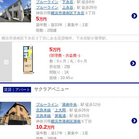
ブルーライン
「
下永谷
」駅 徒歩6分
ブルーライン
「
上永谷
」駅 徒歩26分
神奈川県
横浜市港南区
下永谷
３丁目
5
万円
築年数：築33年 ｜募集中：
1室
階数：2階建
横浜市港南区下永谷３丁目にある賃貸物件。下永谷駅が最寄駅。
5
万
円
(管理費・共益費 -)
敷：0ヶ月｜礼：0ヶ月
所在階：2階
間取り：1K
面積：20.45㎡
サクラアベニュー
賃貸｜アパート
ブルーライン
「
港南中央
」駅 徒歩12分
京急本線
「
上大岡
」駅 徒歩26分
京急本線
「
屏風浦
」駅 徒歩25分
神奈川県
横浜市港南区
港南
５丁目
10.2
万円
築年数：築17年 ｜募集中：
1室
階数：2階建