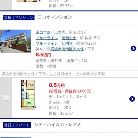
間取り：1K
面積：29.75㎡
ヨコオマンション
賃貸｜マンション
京急本線
「
上大岡
」駅 徒歩5分
ブルーライン
「
港南中央
」駅 徒歩15分
ブルーライン
「
弘明寺
」駅 徒歩22分
神奈川県
横浜市港南区
大久保
１丁目
8.5
万円
築年数：築46年 ｜募集中：
1室
階数：4階建
横浜市港南区大久保１丁目にある賃貸物件。上大岡駅が最寄駅
8.5
万
円
(管理費・共益費 3,000円)
敷：1ヶ月｜礼：0ヶ月
所在階：4階
間取り：2DK
面積：43.26㎡
シティハイムカトレアＡ
賃貸｜アパート