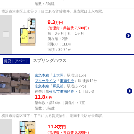
階数：3階建
横浜市港南区上永谷６丁目にある賃貸物件。最寄駅は上永谷駅。
9.3
万
円
(管理費・共益費 7,500円)
敷：0ヶ月｜礼：1ヶ月
所在階：2階
間取り：1LDK
面積：39.74㎡
スプリングハウス
賃貸｜アパート
京急本線
「
上大岡
」駅 徒歩15分
ブルーライン
「
港南中央
」駅 徒歩12分
京急本線
「
屏風浦
」駅 徒歩22分
神奈川県
横浜市港南区
笹下
１丁目5-3
11.8
万円
築年数：築14年 ｜募集中：
1室
階数：3階建
横浜市港南区笹下１丁目にある賃貸物件。港南中央駅が最寄駅。
11.8
万
円
(管理費・共益費 6,000円)