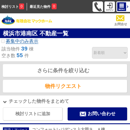
0
0
検討リスト
最近見た物件
お問合せ
横浜市港南区 不動産一覧
募集中のみ表示
39
該当物件
棟
55
空き数
件
さらに条件を絞り込む
物件リクエスト
チェックした物件をまとめて
検討リストに追加
お問い合わせ
コンフォートレジデンス上大岡９ Ａ棟
賃貸｜アパート