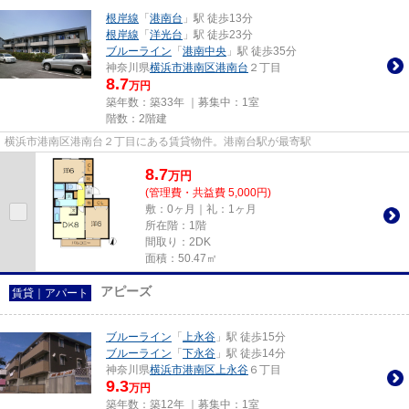
根岸線
「
港南台
」駅 徒歩13分
根岸線
「
洋光台
」駅 徒歩23分
ブルーライン
「
港南中央
」駅 徒歩35分
神奈川県
横浜市港南区
港南台
２丁目
8.7
万円
築年数：築33年 ｜募集中：
1室
階数：2階建
横浜市港南区港南台２丁目にある賃貸物件。港南台駅が最寄駅
8.7
万
円
(管理費・共益費 5,000円)
敷：0ヶ月｜礼：1ヶ月
所在階：1階
間取り：2DK
面積：50.47㎡
アピーズ
賃貸｜アパート
ブルーライン
「
上永谷
」駅 徒歩15分
ブルーライン
「
下永谷
」駅 徒歩14分
神奈川県
横浜市港南区
上永谷
６丁目
9.3
万円
築年数：築12年 ｜募集中：
1室