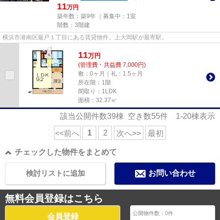
11
万円
築年数：築9年 ｜募集中：
1室
階数：3階建
横浜市港南区最戸１丁目にある賃貸物件。上大岡駅が最寄駅。
11
万
円
(管理費・共益費 7,000円)
敷：0ヶ月｜礼：1.5ヶ月
所在階：1階
間取り：1LDK
面積：32.37㎡
該当公開件数
39
棟 空き数
55
件
1-20
棟表示
1
2
<<前へ
次へ>>
最初
チェックした物件をまとめて
検討リストに追加
お問い合わせ
無料会員登録はこちら
公開物件数：
0
件
会員登録