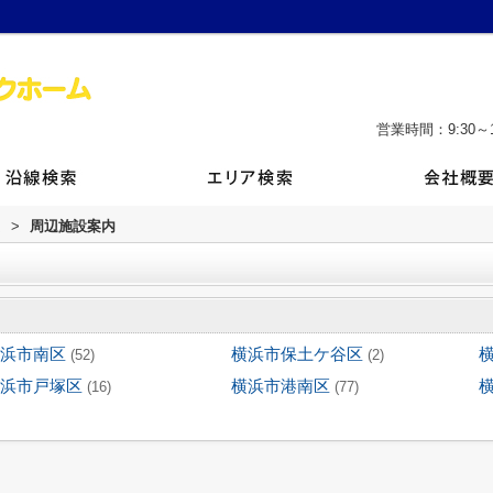
営業時間：9:30～1
ム
>
周辺施設案内
浜市南区
横浜市保土ケ谷区
(52)
(2)
浜市戸塚区
横浜市港南区
(16)
(77)