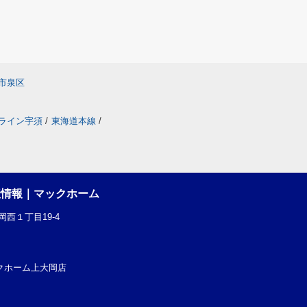
市泉区
ライン宇須
/
東海道本線
/
産情報｜マックホーム
西１丁目19-4
社マックホーム上大岡店