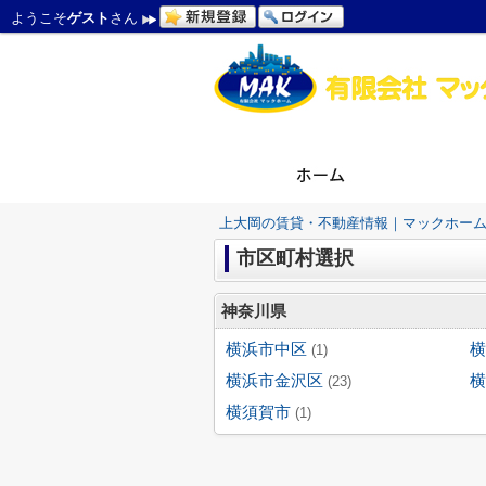
ようこそ
ゲスト
さん
上大岡の賃貸・不動産情報｜マックホー
市区町村選択
神奈川県
横浜市中区
横
(1)
横浜市金沢区
横
(23)
横須賀市
(1)