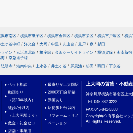
横浜市南区
/
横浜市磯子区
/
横浜市金沢区
/
横浜市栄区
/
横浜市戸塚区
/
横浜
井土ケ谷中町
/
洋光台
/
大岡
/
中里
/
丸山台
/
最戸
/
森
/
杉田
ーライン
/
京浜東北線
/
根岸線
/
金沢シーサイドライン
/
横須賀線
/
湘南新宿
高海
/
京急逗子線
弘明寺
/
港南中央
/
上永谷
/
井土ヶ谷
/
屏風浦
/
杉田
/
蒔田
/
下永谷
上大岡の賃貸・不動
ペット相談
最寄りが上大岡駅
動画あり
2000万円台新築
神奈川県横浜市港南区上大岡
（築10年以内）
動画あり
TEL:045-882-3222
徒歩7分以内
駅徒歩10分以内
FAX:045-841-5588
（上大岡駅より）
リフォーム・リノ
Copyright(c) 有限会
All Rights Reserved.
敷金・礼金ゼロ
ベーション
店舗・事業用