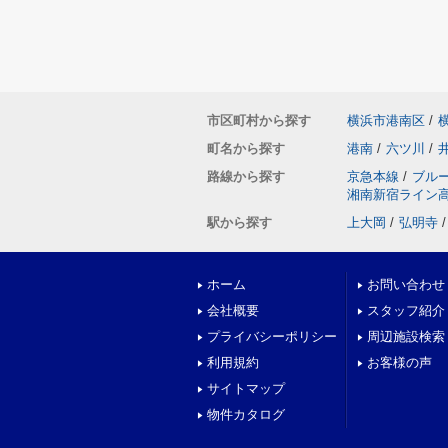
市区町村から探す
横浜市港南区
/
町名から探す
港南
/
六ツ川
/
路線から探す
京急本線
/
ブル
湘南新宿ライン
駅から探す
上大岡
/
弘明寺
/
ホーム
お問い合わせ
会社概要
スタッフ紹介
プライバシーポリシー
周辺施設検索
利用規約
お客様の声
サイトマップ
物件カタログ