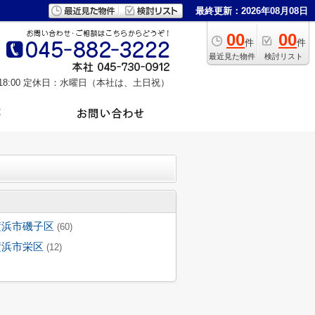
最終更新：2026年08月08日
00
00
件
件
最近見た物件
検討リスト
8:00
定休日：水曜日（本社は、土日祝）
横浜市磯子区
(60)
横浜市栄区
(12)