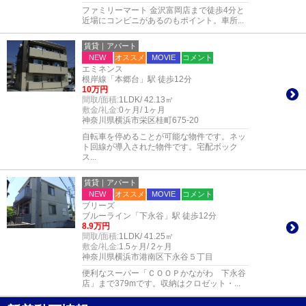
ファミリーマート 金沢富岡店まで徒歩4分と
近場にコンビニがあるのもポイント。車所...
賃貸｜アパート
NEW
オススメ
MOVIE
コメント
エミネンス
根岸線「本郷台」駅 徒歩12分
10万円
間取/面積:
1LDK/ 42.13㎡
敷金/礼金:
0ヶ月/ 1ヶ月
神奈川県横浜市栄区桂町675-20
自転車を停めることが可能な物件です。ネッ
ト回線が導入された物件です。宅配ボック
ス...
賃貸｜アパート
NEW
オススメ
MOVIE
コメント
ブリーズ
ブルーライン「下永谷」駅 徒歩12分
8.9万円
間取/面積:
1LDK/ 41.25㎡
敷金/礼金:
1.5ヶ月/ 2ヶ月
神奈川県横浜市港南区下永谷５丁目
便利なスーパー「ＣＯＯＰかながわ 下永谷
店」まで379mです。収納はクロゼット・...