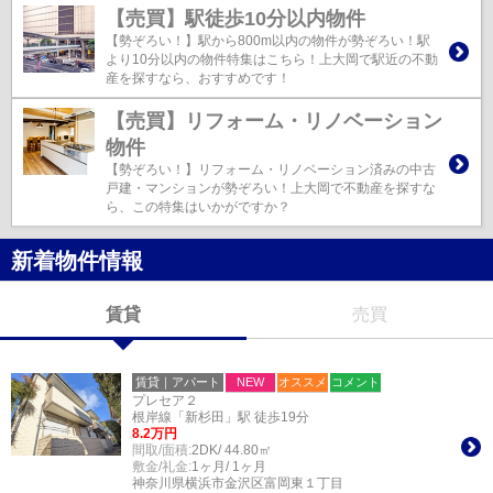
【売買】駅徒歩10分以内物件
【勢ぞろい！】駅から800m以内の物件が勢ぞろい！駅
より10分以内の物件特集はこちら！上大岡で駅近の不動
産を探すなら、おすすめです！
【売買】リフォーム・リノベーション
物件
【勢ぞろい！】リフォーム・リノベーション済みの中古
戸建・マンションが勢ぞろい！上大岡で不動産を探すな
ら、この特集はいかがですか？
新着物件情報
賃貸
売買
賃貸｜アパート
NEW
オススメ
コメント
プレセア２
根岸線「新杉田」駅 徒歩19分
8.2万円
間取/面積:
2DK/ 44.80㎡
敷金/礼金:
1ヶ月/ 1ヶ月
神奈川県横浜市金沢区富岡東１丁目