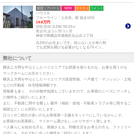
賃貸｜アパート
NEW
オススメ
コメント
ハウスＫ
ブルーライン「上永谷」駅 徒歩10分
14.6万円
間取/面積:
2LDK/ 56.03㎡
敷金/礼金:
1ヶ月/ 1ヶ月
神奈川県横浜市港南区丸山台２丁目
2LDKのお住まいです。知らない人が来た時
でも玄関を開ける必要がなくなるTVイン...
弊社について
横浜上大岡を中心としたベイエリアでお部屋を借りるのも、お家を買うのも、
マックホームにお任せください。
横浜上大岡を中心としたベイエリアの賃貸情報、一戸建て・マンション・土地
などの不動産・住宅情報満載です。
情報量も多く、その分物件知識もございますので、お客様のニーズにマッチし
た物件をご紹介いたします。
また、不動産に関する難しい案件（相続・借地・不動産トラブル等に関するご
相談など）にも対応いたします。
口コミやご紹介が多いのもお客様第一主義をモットーにしているからこそ。
お客様のお部屋探し、マイホーム選びをしっかりサポート致します。
一人暮らしを始める方も、新婚さんも、同棲生活をお考えの方も、ファミリー
の方にも、それぞれに合った物件をご紹介いたします！