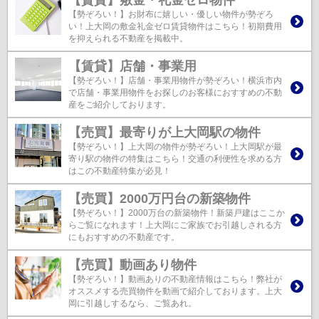
【勢ぞろい！】お財布に嬉しい・優しい物件が勢ぞろ
い！上大岡の敷金礼金ゼロ賃貸物件はこちら！初期費用
を抑えられる不動産を掲載中。
【賃貸】店舗・事業用
【勢ぞろい！】店舗・事業用物件が勢ぞろい！横浜市内
で店舗・事業用物件をお探しのお客様におすすめの不動
産をご紹介しております。
【売買】最寄りが上大岡駅の物件
【勢ぞろい！】上大岡の物件が勢ぞろい！上大岡駅が最
寄り駅の物件の特集はこちら！交通の利便性を求める方
はこの不動産特集が必見！
【売買】2000万円台の新築物件
【勢ぞろい！】2000万台の新築物件！新築戸建はここか
らご覧になれます！上大岡にご家族でお引越しされる方
にもおすすめの不動産です。
【売買】動画あり物件
【勢ぞろい！】動画ありの不動産情報はこちら！弊社が
オススメする売買物件を動画で紹介しております。上大
岡に引越しするなら、ご覧あれ。