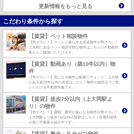
更新情報をもっと見る
こだわり条件から探す
【賃貸】ペット相談物件
【勢ぞろい！】ペットと暮らせる賃貸物件が勢ぞろい！
上大岡にあるペット相談可能な物件はこちらの不動産特
集からご確認いただけます。
【賃貸】動画あり（築10年以内）物
件
【勢ぞろい！】気になる物件は動画でチェック！上大岡
にある築10年以内の賃貸はこちら！物件の細部までご覧
いただける不動産特集です。
【賃貸】徒歩7分以内（上大岡駅よ
り）の物件
【勢ぞろい！】通勤・通学が楽になる物件が勢ぞろい！
上大岡駅より徒歩7分以内の賃貸はこちら！交通利便性
が高い不動産を紹介中です。
【賃貸】敷金・礼金ゼロ物件