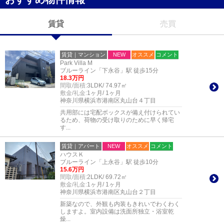
賃貸
売買
賃貸｜マンション
NEW
オススメ
コメント
Park Villa M
ブルーライン「下永谷」駅 徒歩15分
18.3万円
間取/面積:
3LDK/ 74.97㎡
敷金/礼金:
1ヶ月/ 1ヶ月
神奈川県横浜市港南区丸山台４丁目
共用部には宅配ボックスが備え付けられてい
るため、荷物の受け取りのために早く帰宅
す...
賃貸｜アパート
NEW
オススメ
コメント
ハウスＫ
ブルーライン「上永谷」駅 徒歩10分
15.6万円
間取/面積:
2LDK/ 69.72㎡
敷金/礼金:
1ヶ月/ 1ヶ月
神奈川県横浜市港南区丸山台２丁目
新築なので、外観も内装もきれいでわくわく
しますよ。室内設備は洗面所独立・浴室乾
燥...