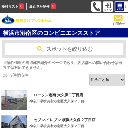
0
0
検討リスト
最近見た物件
お問合せ
横浜市港南区のコンビニエンスストア
スポットを絞り込む
※物件情報の周辺施設紹介のページであり、各店舗への問い合わせは当
社では対応できません。
該当件数
6
件
ローソン港南 大久保二丁目店
神奈川県横浜市港南区大久保２丁目
-
セブン-イレブン 横浜大久保２丁目店
神奈川県横浜市港南区大久保２丁目