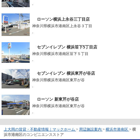
-
ローソン横浜上永谷三丁目店
神奈川県横浜市港南区上永谷３丁目
-
セブンイレブン 横浜笹下5丁目店
神奈川県横浜市港南区笹下５丁目
-
セブンイレブン 横浜東芹が谷店
神奈川県横浜市港南区東芹が谷
-
ローソン 新東芹が谷店
神奈川県横浜市港南区東芹が谷
-
上大岡の賃貸・不動産情報｜マックホーム
>
周辺施設案内
>
横浜市港南区
>
横
浜市港南区のコンビニエンスストア