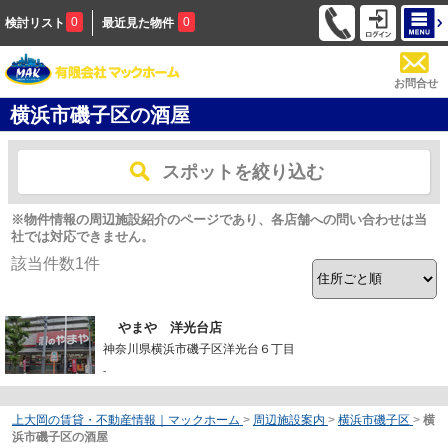
0
0
検討リスト
最近見た物件
お問合せ
横浜市磯子区の酒屋
スポットを絞り込む
※物件情報の周辺施設紹介のページであり、各店舗への問い合わせは当
社では対応できません。
該当件数
1
件
やまや 洋光台店
神奈川県横浜市磯子区洋光台６丁目
-
上大岡の賃貸・不動産情報｜マックホーム
>
周辺施設案内
>
横浜市磯子区
>
横
浜市磯子区の酒屋