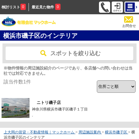
0
0
検討リスト
最近見た物件
お問合せ
横浜市磯子区のインテリア
スポットを絞り込む
※物件情報の周辺施設紹介のページであり、各店舗への問い合わせは当
社では対応できません。
該当件数
1
件
ニトリ磯子店
神奈川県横浜市磯子区磯子１丁目
-
上大岡の賃貸・不動産情報｜マックホーム
>
周辺施設案内
>
横浜市磯子区
>
横
浜市磯子区のインテリア