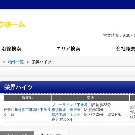
営業時間：9:30～1
ム
>
物件一覧
>
栄昇ハイツ
栄昇ハイツ
所在地
交通
ブルーライン
「
下永谷
」駅 徒歩23分
築
神奈川県
横浜市港南区
下永谷
横須賀線
「
東戸塚
」駅 徒歩23分
5
６丁目
京急本線
「
上大岡
」駅 バス25分 「環2下永
鉄
谷」 停歩5分