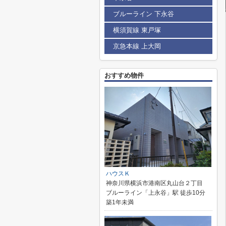
ブルーライン 下永谷
横須賀線 東戸塚
京急本線 上大岡
おすすめ物件
ハウスＫ
神奈川県横浜市港南区丸山台２丁目
ブルーライン「上永谷」駅 徒歩10分
築1年未満