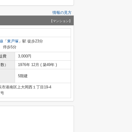
情報の見方
【マンション】
線
「
東戸塚
」駅 徒歩23分
」 停歩5分
益費
3,000円
年数）
1976年 12月 ( 築49年 )
5階建
市港南区上大岡西１丁目19-4
7号