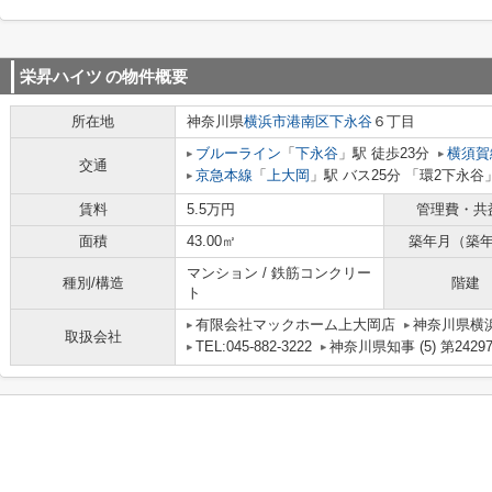
栄昇ハイツ
の物件概要
所在地
神奈川県
横浜市港南区
下永谷
６丁目
ブルーライン
「
下永谷
」駅 徒歩23分
横須賀
交通
京急本線
「
上大岡
」駅 バス25分 「環2下永谷
賃料
5.5万円
管理費・共
面積
43.00㎡
築年月（築
マンション / 鉄筋コンクリー
種別/構造
階建
ト
有限会社マックホーム上大岡店
神奈川県横浜
取扱会社
TEL:045-882-3222
神奈川県知事 (5) 第2429