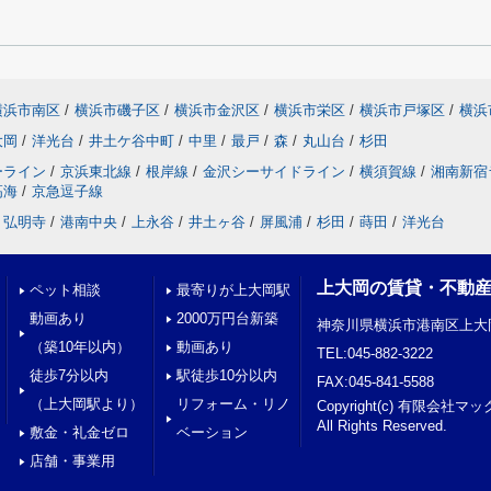
横浜市南区
/
横浜市磯子区
/
横浜市金沢区
/
横浜市栄区
/
横浜市戸塚区
/
横浜
大岡
/
洋光台
/
井土ケ谷中町
/
中里
/
最戸
/
森
/
丸山台
/
杉田
ーライン
/
京浜東北線
/
根岸線
/
金沢シーサイドライン
/
横須賀線
/
湘南新宿
高海
/
京急逗子線
弘明寺
/
港南中央
/
上永谷
/
井土ヶ谷
/
屏風浦
/
杉田
/
蒔田
/
洋光台
上大岡の賃貸・不動
ペット相談
最寄りが上大岡駅
動画あり
2000万円台新築
神奈川県横浜市港南区上大岡
（築10年以内）
動画あり
TEL:045-882-3222
徒歩7分以内
駅徒歩10分以内
FAX:045-841-5588
（上大岡駅より）
リフォーム・リノ
Copyright(c) 有限会
All Rights Reserved.
敷金・礼金ゼロ
ベーション
店舗・事業用