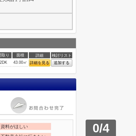
間取り
面積
詳細
検討リスト
2DK
43.00㎡
詳細を見る
追加する
0
/
4
資料がほしい