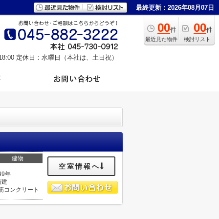
最終更新：2026年08月07日
00
00
件
件
最近見た物件
検討リスト
8:00
定休日：水曜日（本社は、土日祝）
建物
空室情報へ
49年
階建
筋コンクリート