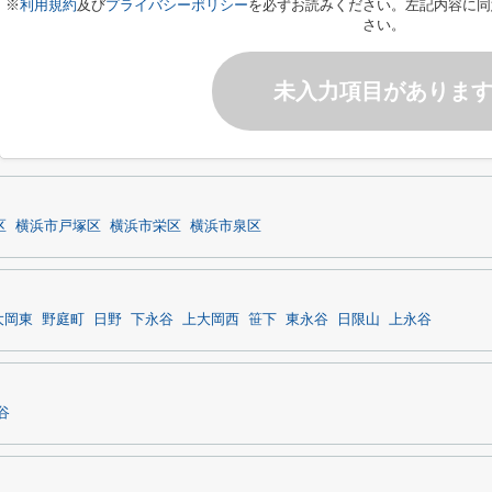
※
利用規約
及び
プライバシーポリシー
を必ずお読みください。左記内容に同
さい。
未入力項目がありま
区
横浜市戸塚区
横浜市栄区
横浜市泉区
大岡東
野庭町
日野
下永谷
上大岡西
笹下
東永谷
日限山
上永谷
谷