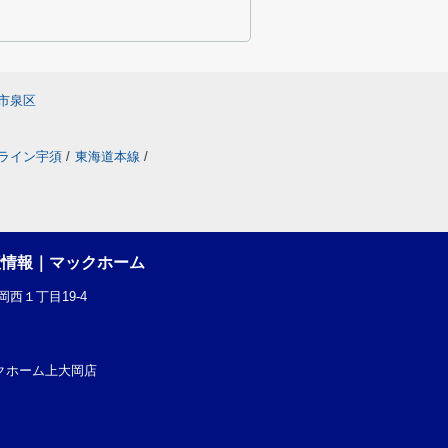
市泉区
ライン宇須
/
東海道本線
/
産情報｜マックホーム
西１丁目19-4
社マックホーム上大岡店