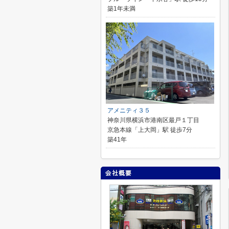
築1年未満
アメニティ３５
神奈川県横浜市港南区最戸１丁目
京急本線「上大岡」駅 徒歩7分
築41年