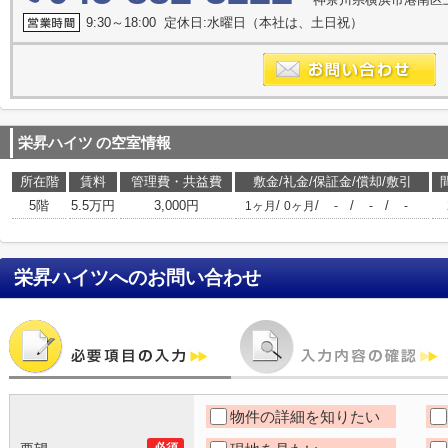
9:30～18:00 定休日:水曜日（本社は、土日祝）
栄昇ハイツ
の空室情報
所在階
賃料
管理費・共益費
敷金/礼金/保証金/償却/敷引
5階
5.5万円
3,000円
/
/
/
/
1ヶ月
0ヶ月
-
-
-
栄昇ハイツ
へのお問い合わせ
物件の詳細を知りたい