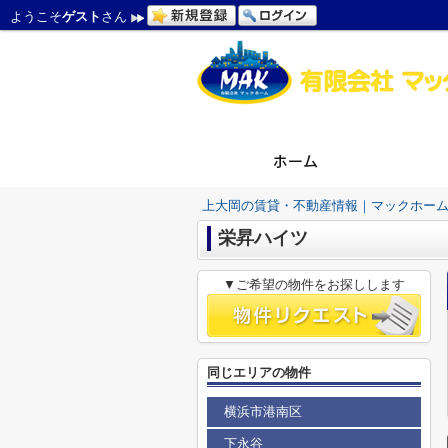
ようこそ
ゲスト
さん
上大岡の賃貸・不動産情報｜マックホー
栄昇ハイツ
▼ご希望の物件をお探しします
同じエリアの物件
横浜市港南区
下永谷