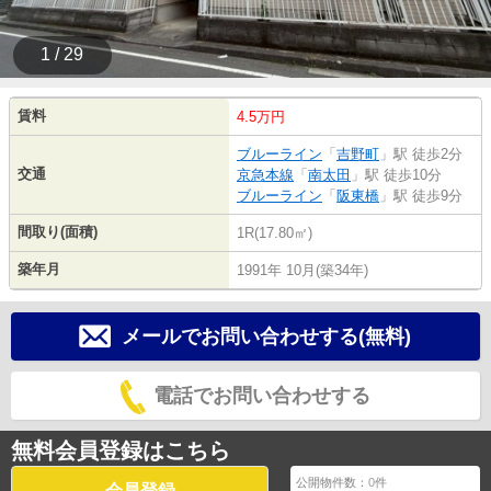
1 / 29
賃料
4.5万円
ブルーライン
「
吉野町
」駅 徒歩2分
交通
京急本線
「
南太田
」駅 徒歩10分
ブルーライン
「
阪東橋
」駅 徒歩9分
間取り(面積)
1R(17.80㎡)
築年月
1991年 10月(築34年)
メールでお問い合わせする(無料)
電話でお問い合わせする
無料会員登録はこちら
公開物件数：
0
件
会員登録