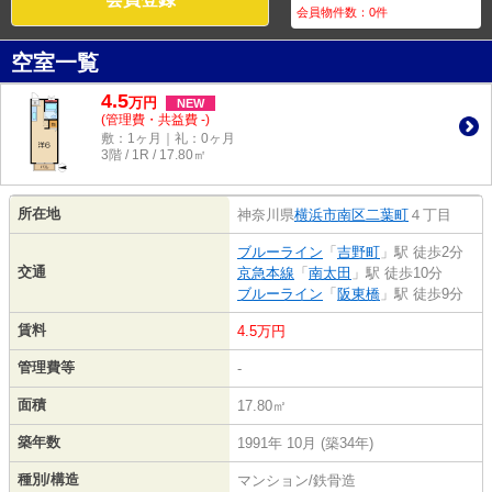
会員物件数：
0
件
空室一覧
4.5
万
円
NEW
(管理費・共益費 -)
敷：1ヶ月｜礼：0ヶ月
3階 / 1R / 17.80㎡
所在地
神奈川県
横浜市南区
二葉町
４丁目
ブルーライン
「
吉野町
」駅 徒歩2分
交通
京急本線
「
南太田
」駅 徒歩10分
ブルーライン
「
阪東橋
」駅 徒歩9分
賃料
4.5万円
管理費等
-
面積
17.80㎡
築年数
1991年 10月 (築34年)
種別/構造
マンション/鉄骨造