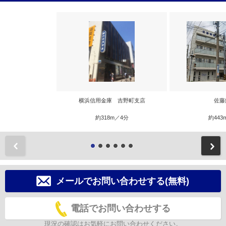
横浜信用金庫 吉野町支店
佐藤
約318m／4分
約443
前
メールでお問い合わせする(無料)
電話でお問い合わせする
現況の確認はお気軽にお問い合わせください。