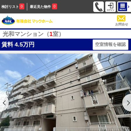
0
0
検討リスト
最近見た物件
お問合せ
光和マンション（
1
室）
賃料
4.5万円
空室情報を確認