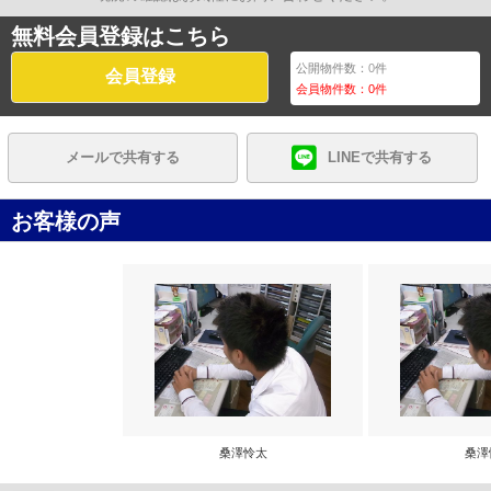
無料会員登録はこちら
公開物件数：
0
件
会員登録
会員物件数：
0
件
メールで共有する
LINEで共有する
お客様の声
桑澤怜太
桑澤