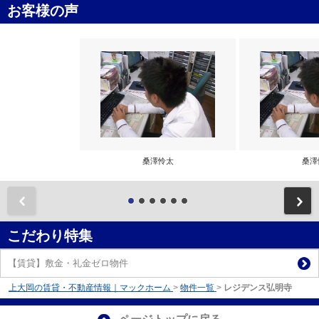
お客様の声
桑澤怜太
桑澤
前
こだわり特集
【賃貸】敷金・礼金ゼロ物件
上大岡の賃貸・不動産情報｜マックホーム
>
物件一覧
>
レジデンス弘明寺