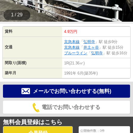
1 / 29
賃料
4.9万円
京急本線
「
弘明寺
」駅 徒歩9分
交通
京急本線
「
井土ヶ谷
」駅 徒歩15分
ブルーライン
「
弘明寺
」駅 徒歩16分
間取り(面積)
1R(21.36㎡)
築年月
1991年 6月(築35年)
メールでお問い合わせする(無料)
電話でお問い合わせする
無料会員登録はこちら
公開物件数：
0
件
会員登録