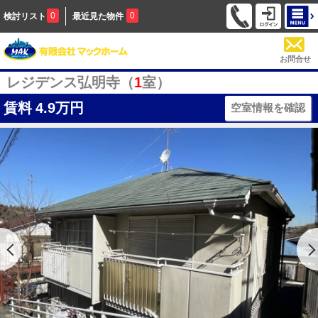
0
0
検討リスト
最近見た物件
お問合せ
レジデンス弘明寺（
1
室）
賃料
4.9万円
空室情報を確認