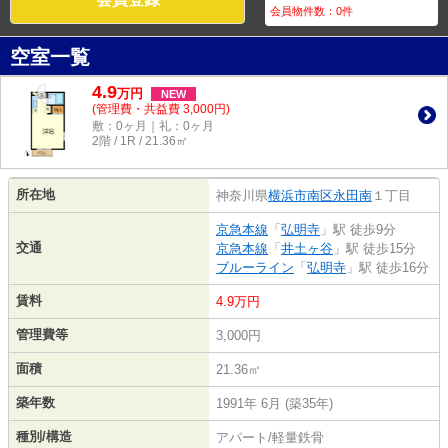
会員物件数：
0
件
空室一覧
4.9
万
円
NEW
(管理費・共益費 3,000円)
敷：0ヶ月｜礼：0ヶ月
2階 / 1R / 21.36㎡
所在地
神奈川県
横浜市南区
永田南
１丁目
京急本線
「
弘明寺
」駅 徒歩9分
交通
京急本線
「
井土ヶ谷
」駅 徒歩15分
ブルーライン
「
弘明寺
」駅 徒歩16分
賃料
4.9万円
管理費等
3,000円
面積
21.36㎡
築年数
1991年 6月 (築35年)
種別/構造
アパート/軽量鉄骨