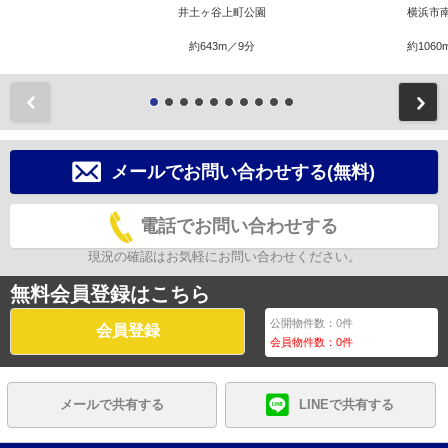
井土ヶ谷上町公園
横浜市
約643m／9分
約1060
前
メールでお問い合わせする(無料)
電話でお問い合わせする
現況の確認はお気軽にお問い合わせください。
無料会員登録はこちら
公開物件数：
0
件
会員登録
会員物件数：
0
件
メールで共有する
LINEで共有する