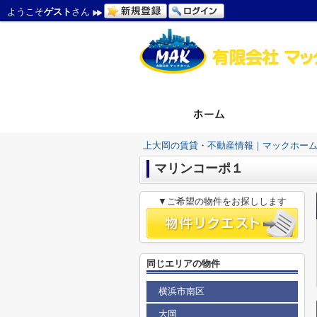
ようこそ
ゲスト
さん
上大岡の賃貸・不動産情報｜マックホー
マリンコーポ１
▼ご希望の物件をお探しします
同じエリアの物件
横浜市南区
大岡