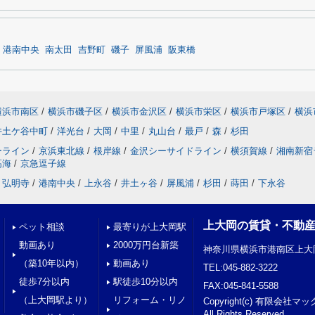
港南中央
南太田
吉野町
磯子
屏風浦
阪東橋
横浜市南区
/
横浜市磯子区
/
横浜市金沢区
/
横浜市栄区
/
横浜市戸塚区
/
横浜
井土ケ谷中町
/
洋光台
/
大岡
/
中里
/
丸山台
/
最戸
/
森
/
杉田
ーライン
/
京浜東北線
/
根岸線
/
金沢シーサイドライン
/
横須賀線
/
湘南新宿
高海
/
京急逗子線
弘明寺
/
港南中央
/
上永谷
/
井土ヶ谷
/
屏風浦
/
杉田
/
蒔田
/
下永谷
上大岡の賃貸・不動
ペット相談
最寄りが上大岡駅
動画あり
2000万円台新築
神奈川県横浜市港南区上大岡
（築10年以内）
動画あり
TEL:045-882-3222
徒歩7分以内
駅徒歩10分以内
FAX:045-841-5588
（上大岡駅より）
リフォーム・リノ
Copyright(c) 有限会
All Rights Reserved.