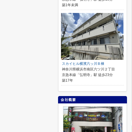
築1年未満
スカイヒル横濱六ッ川Ｂ棟
神奈川県横浜市南区六ツ川２丁目
京急本線「弘明寺」駅 徒歩23分
築17年