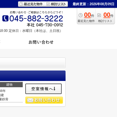
最終更新：2026年08月09日
00
00
件
件
最近見た物件
検討リスト
8:00
定休日：水曜日（本社は、土日祝）
建物
空室情報へ
38年
階建
量鉄骨