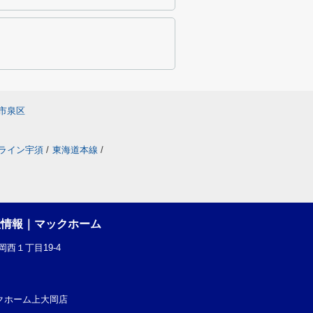
市泉区
ライン宇須
/
東海道本線
/
産情報｜マックホーム
西１丁目19-4
社マックホーム上大岡店