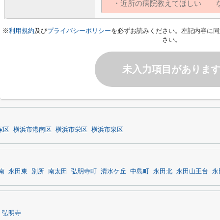
※
利用規約
及び
プライバシーポリシー
を必ずお読みください。左記内容に同
さい。
未入力項目がありま
塚区
横浜市港南区
横浜市栄区
横浜市泉区
南
永田東
別所
南太田
弘明寺町
清水ケ丘
中島町
永田北
永田山王台
永
弘明寺