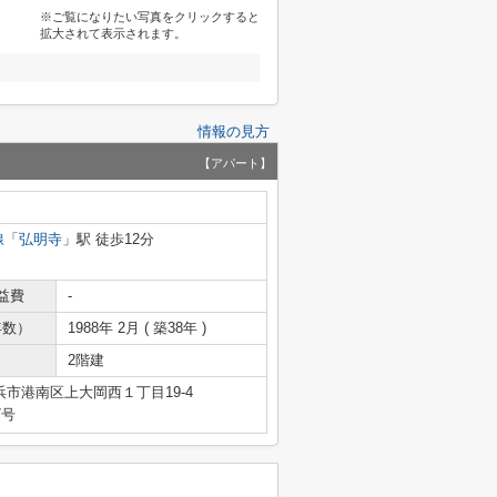
※ご覧になりたい写真をクリックすると
拡大されて表示されます。
情報の見方
【アパート】
線
「
弘明寺
」駅 徒歩12分
益費
-
年数）
1988年 2月 ( 築38年 )
2階建
市港南区上大岡西１丁目19-4
7号