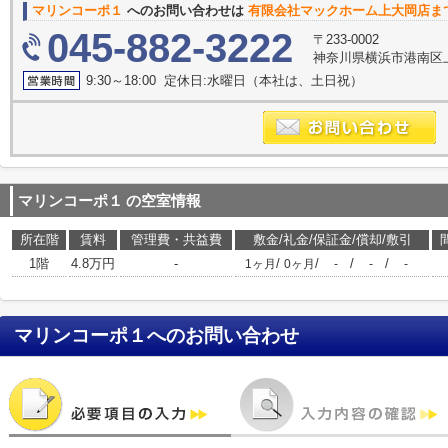
マリンコーポ１
へのお問い合わせは
有限会社マックホーム上大岡店ま
045-882-3222
〒233-0002
神奈川県横浜市港南区上
9:30～18:00 定休日:水曜日（本社は、土日祝）
マリンコーポ１
の空室情報
所在階
賃料
管理費・共益費
敷金/礼金/保証金/償却/敷引
1階
4.8万円
-
/
/
/
/
1ヶ月
0ヶ月
-
-
-
マリンコーポ１
へのお問い合わせ