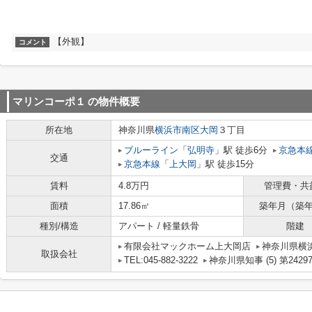
【外観】
コメント
マリンコーポ１
の物件概要
所在地
神奈川県
横浜市南区
大岡
３丁目
ブルーライン
「
弘明寺
」駅 徒歩6分
京急本
交通
京急本線
「
上大岡
」駅 徒歩15分
賃料
4.8万円
管理費・共
面積
17.86㎡
築年月（築
種別/構造
アパート / 軽量鉄骨
階建
有限会社マックホーム上大岡店
神奈川県横浜
取扱会社
TEL:045-882-3222
神奈川県知事 (5) 第2429