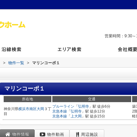
営業時間：9:30～1
ム
>
物件一覧
>
マリンコーポ１
マリンコーポ１
所在地
交通
ブルーライン
「
弘明寺
」駅 徒歩6分
築
神奈川県
横浜市南区
大岡
３丁
京急本線
「
弘明寺
」駅 徒歩12分
2
目
京急本線
「
上大岡
」駅 徒歩15分
軽
物件情報
物件動画
周辺施設