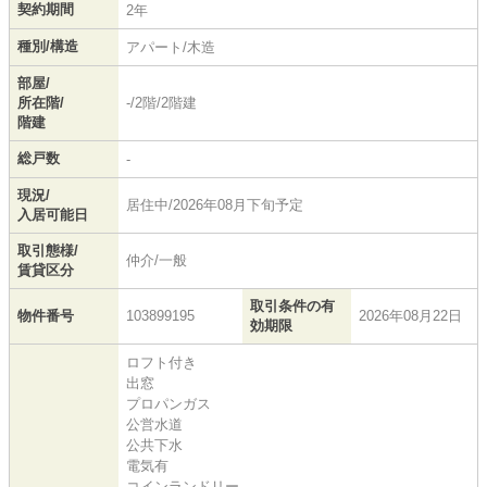
契約期間
2年
種別/構造
アパート/木造
部屋/
所在階/
-/2階/2階建
階建
総戸数
-
現況/
居住中/2026年08月下旬予定
入居可能日
取引態様/
仲介/一般
賃貸区分
取引条件の有
物件番号
103899195
2026年08月22日
効期限
ロフト付き
出窓
プロパンガス
公営水道
公共下水
電気有
コインランドリー