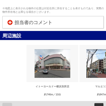
※地図上に表示される物件の位置は付近住所に所在することを表すものであり、実際の
物件所在地とは異なる場合がございます。
担当者のコメント
周辺施設
イトーヨーカドー横浜別所店
マルエツ
約746m／10分
約847