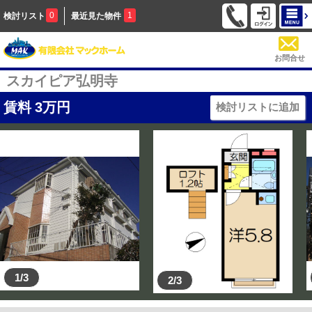
0
1
検討リスト
最近見た物件
お問合せ
スカイピア弘明寺
賃料
3
万円
検討リストに追加
1/3
2/3