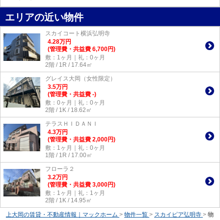
エリアの近い物件
スカイコート横浜弘明寺
4.28
万
円
(管理費・共益費 6,700円)
敷：1ヶ月｜礼：0ヶ月
2階 / 1R / 17.64㎡
グレイス大岡（女性限定）
3.5
万
円
(管理費・共益費 -)
敷：0ヶ月｜礼：0ヶ月
2階 / 1K / 18.62㎡
テラスＨＩＤＡＮＩ
4.3
万
円
(管理費・共益費 2,000円)
敷：1ヶ月｜礼：0ヶ月
1階 / 1R / 17.00㎡
フローラ２
3.2
万
円
(管理費・共益費 3,000円)
敷：1ヶ月｜礼：1ヶ月
2階 / 1K / 14.95㎡
上大岡の賃貸・不動産情報｜マックホーム
>
物件一覧
>
スカイピア弘明寺
>
物