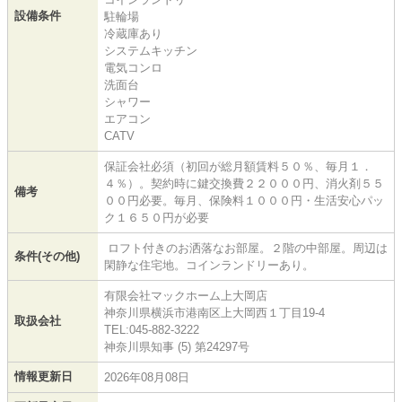
設備条件
駐輪場
冷蔵庫あり
システムキッチン
電気コンロ
洗面台
シャワー
エアコン
CATV
保証会社必須（初回が総月額賃料５０％、毎月１．
４％）。契約時に鍵交換費２２０００円、消火剤５５
備考
００円必要。毎月、保険料１０００円・生活安心パッ
ク１６５０円が必要
ロフト付きのお洒落なお部屋。２階の中部屋。周辺は
条件(その他)
閑静な住宅地。コインランドリーあり。
有限会社マックホーム上大岡店
神奈川県横浜市港南区上大岡西１丁目19-4
取扱会社
TEL:045-882-3222
神奈川県知事 (5) 第24297号
情報更新日
2026年08月08日