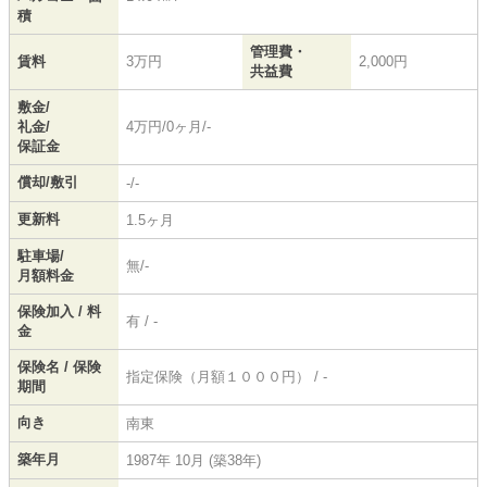
積
管理費・
賃料
3万円
2,000円
共益費
敷金/
礼金/
4万円/0ヶ月/-
保証金
償却/敷引
-/-
更新料
1.5ヶ月
駐車場/
無/-
月額料金
保険加入 / 料
有 / -
金
保険名 / 保険
指定保険（月額１０００円） / -
期間
向き
南東
築年月
1987年 10月 (築38年)