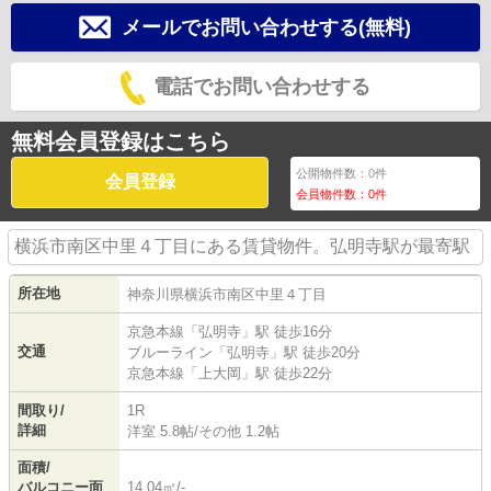
メールでお問い合わせする(無料)
電話でお問い合わせする
無料会員登録はこちら
公開物件数：
0
件
会員登録
会員物件数：
0
件
横浜市南区中里４丁目にある賃貸物件。弘明寺駅が最寄駅
所在地
神奈川県
横浜市南区
中里
４丁目
京急本線
「
弘明寺
」駅 徒歩16分
交通
ブルーライン
「
弘明寺
」駅 徒歩20分
京急本線
「
上大岡
」駅 徒歩22分
間取り/
1R
詳細
洋室 5.8帖
/
その他 1.2帖
面積/
バルコニー面
14.04㎡/-