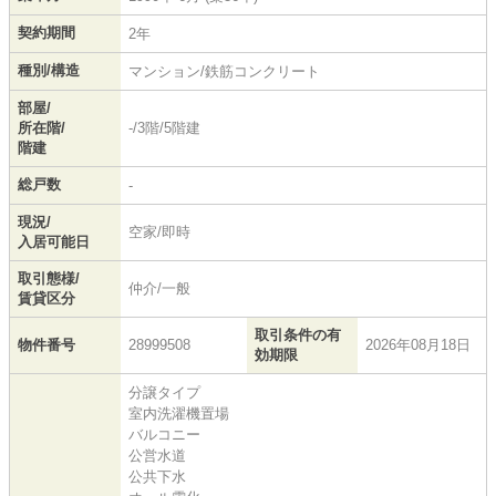
契約期間
2年
種別/構造
マンション/鉄筋コンクリート
部屋/
所在階/
-/3階/5階建
階建
総戸数
-
現況/
空家/即時
入居可能日
取引態様/
仲介/一般
賃貸区分
取引条件の有
物件番号
28999508
2026年08月18日
効期限
分譲タイプ
室内洗濯機置場
バルコニー
公営水道
公共下水