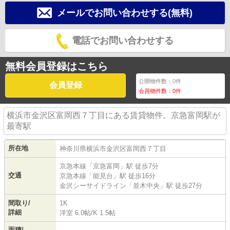
メールでお問い合わせする(無料)
電話でお問い合わせする
無料会員登録はこちら
公開物件数：
0
件
会員登録
会員物件数：
0
件
横浜市金沢区富岡西７丁目にある賃貸物件。京急富岡駅が
最寄駅
所在地
神奈川県
横浜市金沢区
富岡西
７丁目
京急本線
「
京急富岡
」駅 徒歩7分
交通
京急本線
「
能見台
」駅 徒歩16分
金沢シーサイドライン
「
並木中央
」駅 徒歩27分
間取り/
1K
詳細
洋室 6.0帖
/
K 1.5帖
面積/