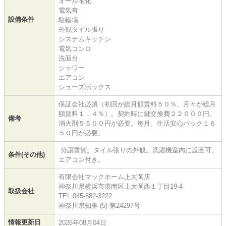
オール電化
電気有
設備条件
駐輪場
外観タイル張り
システムキッチン
電気コンロ
洗面台
シャワー
エアコン
シューズボックス
保証会社必須（初回が総月額賃料５０％、月々が総月
額賃料１．４％）。契約時に鍵交換費２２０００円、
備考
消火剤５５００円が必要。毎月、生活安心パック１６
５０円が必要。
分譲賃貸。タイル張りの外観。洗濯機室内に設置可。
条件(その他)
エアコン付き。
有限会社マックホーム上大岡店
神奈川県横浜市港南区上大岡西１丁目19-4
取扱会社
TEL:045-882-3222
神奈川県知事 (5) 第24297号
情報更新日
2026年08月04日