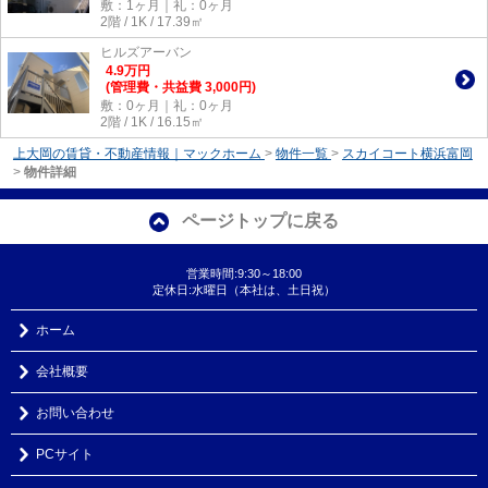
敷：1ヶ月｜礼：0ヶ月
2階 / 1K / 17.39㎡
ヒルズアーバン
4.9
万
円
(管理費・共益費 3,000円)
敷：0ヶ月｜礼：0ヶ月
2階 / 1K / 16.15㎡
上大岡の賃貸・不動産情報｜マックホーム
>
物件一覧
>
スカイコート横浜富岡
>
物件詳細
ページトップに戻る
営業時間:9:30～18:00
定休日:水曜日（本社は、土日祝）
ホーム
会社概要
お問い合わせ
PCサイト