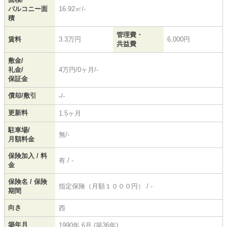
バルコニー面
16.92㎡/-
積
管理費・
賃料
3.3万円
6,000円
共益費
敷金/
礼金/
4万円/0ヶ月/-
保証金
償却/敷引
-/-
更新料
1.5ヶ月
駐車場/
無/-
月額料金
保険加入 / 料
有 / -
金
保険名 / 保険
指定保険（月額１０００円） / -
期間
向き
西
築年月
1990年 6月 (築36年)