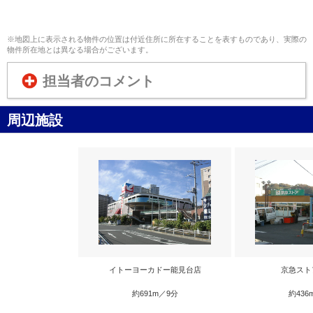
※地図上に表示される物件の位置は付近住所に所在することを表すものであり、実際の
物件所在地とは異なる場合がございます。
担当者のコメント
周辺施設
イトーヨーカドー能見台店
京急スト
約691m／9分
約436