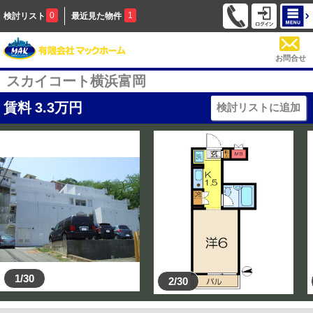
0
1
検討リスト
最近見た物件
お問合せ
スカイコート横浜富岡
賃料
3.3
万円
検討リストに追加
1/30
2/30