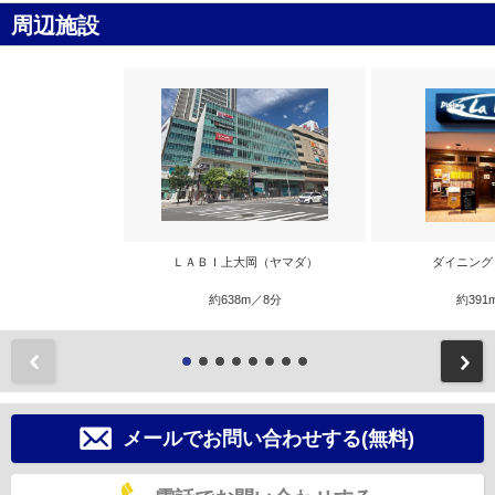
周辺施設
ＬＡＢＩ上大岡（ヤマダ）
ダイニング
約638m／8分
約391
前
メールでお問い合わせする(無料)