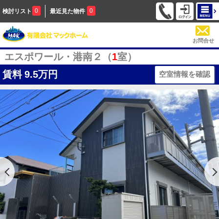
0
0
検討リスト
最近見た物件
お問合せ
エスポワール・港南２（
1
室）
賃料
9.5万円
空室情報を確認