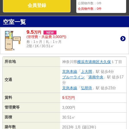
公開物件数：
0
件
会員登録
会員物件数：
0
件
空室一覧
9.5
万
円
NEW
(管理費・共益費 3,000円)
敷：1ヶ月｜礼：1ヶ月
2階 / 1K / 30.51㎡
所在地
神奈川県
横浜市港南区
大久保
１丁目
京急本線
「
上大岡
」駅 徒歩4分
ブルーライン
「
港南中央
」駅 徒歩17
交通
分
京急本線
「
弘明寺
」駅 徒歩23分
賃料
9.5万円
管理費等
3,000円
面積
30.51㎡
築年数
2013年 1月 (築13年)