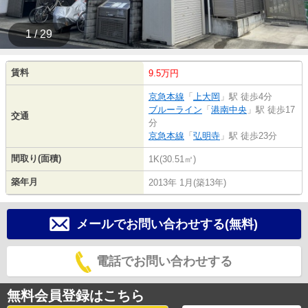
1 / 29
賃料
9.5万円
京急本線
「
上大岡
」駅 徒歩4分
ブルーライン
「
港南中央
」駅 徒歩17
交通
分
京急本線
「
弘明寺
」駅 徒歩23分
間取り(面積)
1K(30.51㎡)
築年月
2013年 1月(築13年)
メールでお問い合わせする(無料)
電話でお問い合わせする
無料会員登録はこちら