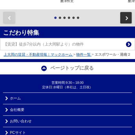
桑澤怜太
桑澤
前
こだわり特集
【賃貸】徒歩7分以内（上大岡駅より）の物件
上大岡の賃貸・不動産情報｜マックホーム
>
物件一覧
>
エスポワール・港南２
ページトップに戻る
営業時間:9:30～18:00
定休日:水曜日（本社は、土日祝）
ホーム
会社概要
お問い合わせ
PCサイト