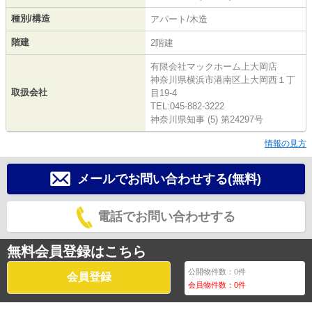
種別/構造
アパート/木造
階建
2階建
有限会社マックホーム上大岡店
神奈川県横浜市港南区上大岡西１丁
取扱会社
目19-4
TEL:045-882-3222
神奈川県知事 (5) 第24297号
情報の見方
メールでお問い合わせする(無料)
電話でお問い合わせする
無料会員登録はこちら
公開物件数：
0
件
会員登録
会員物件数：
0
件