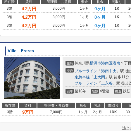
所在階
賃料
管理費・共益費
敷金
礼金
間取り
4.2
万円
0ヶ月
3階
3,000円
1ヶ月
1K
2
4.2
万円
0ヶ月
3階
3,000円
1ヶ月
1K
2
4.2
万円
0ヶ月
3階
3,000円
1ヶ月
1K
2
Ville Freres
神奈川県
横浜市港南区
港南
１丁
住所
交通
ブルーライン
「
港南中央
」駅 徒
京急本線
「
上大岡
」駅 徒歩11分
ブルーライン
「
上永谷
」駅 徒歩2
築16年
4階建
鉄筋
築年
階数
構造
所在階
賃料
管理費・共益費
敷金
礼金
間取り
9
万円
3階
7,000円
1ヶ月
2ヶ月
1DK
30
該当