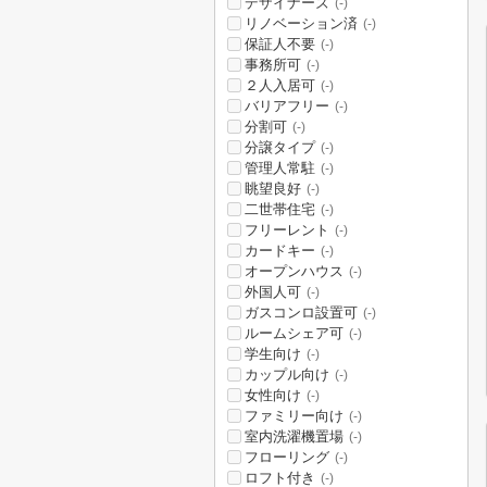
デザイナーズ
(-)
リノベーション済
(-)
保証人不要
(-)
事務所可
(-)
２人入居可
(-)
バリアフリー
(-)
分割可
(-)
分譲タイプ
(-)
管理人常駐
(-)
眺望良好
(-)
二世帯住宅
(-)
フリーレント
(-)
カードキー
(-)
オープンハウス
(-)
外国人可
(-)
ガスコンロ設置可
(-)
ルームシェア可
(-)
学生向け
(-)
カップル向け
(-)
女性向け
(-)
ファミリー向け
(-)
室内洗濯機置場
(-)
フローリング
(-)
ロフト付き
(-)