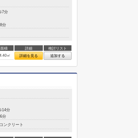
目
歩7分
8分
面積
詳細
検討リスト
4.40㎡
詳細を見る
追加する
目
歩14分
6分
コンクリート