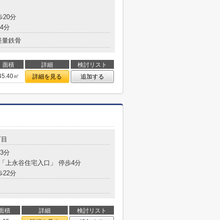
歩20分
4分
軽量鉄骨
面積
詳細
検討リスト
45.40㎡
詳細を見る
追加する
丁目
3分
 「上永谷住宅入口」 停歩4分
歩22分
面積
詳細
検討リスト