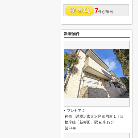
7
件が該当
新着物件
プレセア２
神奈川県横浜市金沢区富岡東１丁目
根岸線「新杉田」駅 徒歩19分
築24年