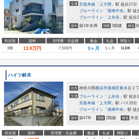
交通
京急本線
「
上大岡
」駅 徒歩17分
ブルーライン
「
港南中央
」駅 徒
ブルーライン
「
上永谷
」駅 徒歩2
築1年未満
3階建
築年
階数
構造
所在階
賃料
管理費・共益費
敷金
礼金
間取り
13.9
万円
0ヶ月
3階
7,500円
1ヶ月
1LDK
ハイツ鈴木
神奈川県
横浜市港南区
東永谷
２
住所
交通
ブルーライン
「
上永谷
」駅 徒歩1
京急本線
「
上大岡
」駅 バス10分
ブルーライン
「
港南中央
」駅 徒
築47年
2階建
木造
築年
階数
構造
所在階
賃料
管理費・共益費
敷金
礼金
間取り