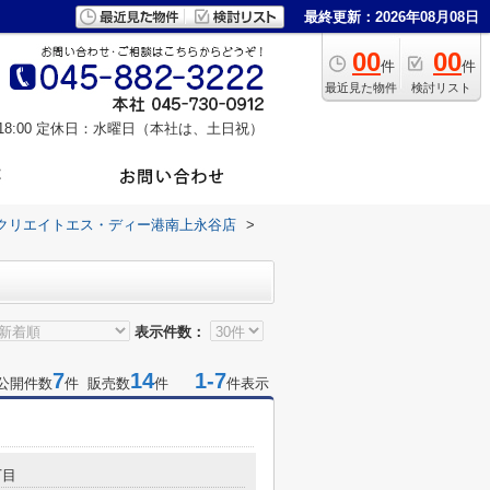
最終更新：2026年08月08日
00
00
件
件
最近見た物件
検討リスト
8:00
定休日：水曜日（本社は、土日祝）
クリエイトエス・ディー港南上永谷店
>
表示件数：
7
14
1-7
公開件数
件 販売数
件
件表示
丁目