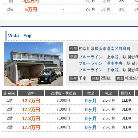
4.5
万円
1階
-
2ヶ月
1ヶ月
2K
3
5
万円
2階
-
2ヶ月
1ヶ月
2K
3
Vista Fuji
神奈川県
横浜市港南区
野庭町
住所
交通
ブルーライン
「
上永谷
」駅 徒歩
ブルーライン
「
港南中央
」駅 徒
ブルーライン
「
下永谷
」駅 徒歩3
予定
2階建
軽量鉄
築年
階数
構造
所在階
賃料
管理費・共益費
敷金
礼金
間取り
12.7
万円
0ヶ月
1階
7,000円
2.5ヶ月
1LDK
17.2
万円
0ヶ月
2階
7,000円
2.5ヶ月
3LDK
17.3
万円
0ヶ月
2階
7,000円
2.5ヶ月
3LDK
17.4
万円
0ヶ月
2階
7,000円
2.5ヶ月
3LDK