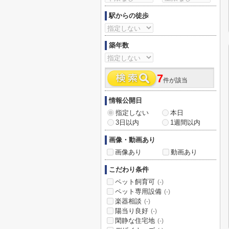
駅からの徒歩
築年数
7
件が該当
情報公開日
指定しない
本日
3日以内
1週間以内
画像・動画あり
画像あり
動画あり
こだわり条件
ペット飼育可
(-)
ペット専用設備
(-)
楽器相談
(-)
陽当り良好
(-)
閑静な住宅地
(-)