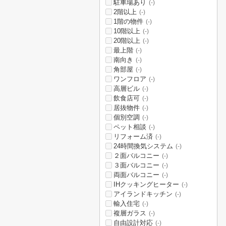
駐車場あり
(-)
2階以上
(-)
1階の物件
(-)
10階以上
(-)
20階以上
(-)
最上階
(-)
南向き
(-)
角部屋
(-)
ワンフロア
(-)
高層ビル
(-)
飲食店可
(-)
居抜物件
(-)
個別空調
(-)
ペット相談
(-)
リフォーム済
(-)
24時間換気システム
(-)
２面バルコニー
(-)
３面バルコニー
(-)
両面バルコニー
(-)
IHクッキングヒーター
(-)
アイランドキッチン
(-)
輸入住宅
(-)
複層ガラス
(-)
自由設計対応
(-)