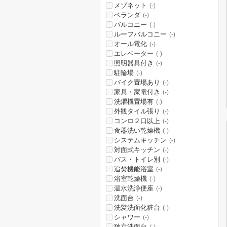
メゾネット
(-)
ベランダ
(-)
バルコニー
(-)
ルーフバルコニー
(-)
オール電化
(-)
エレベーター
(-)
照明器具付き
(-)
駐輪場
(-)
バイク置場あり
(-)
家具・家電付き
(-)
洗濯機置場有
(-)
外観タイル張り
(-)
コンロ２口以上
(-)
食器洗い乾燥機
(-)
システムキッチン
(-)
対面式キッチン
(-)
バス・トイレ別
(-)
追焚機能浴室
(-)
浴室乾燥機
(-)
温水洗浄便座
(-)
洗面台
(-)
洗髪洗面化粧台
(-)
シャワー
(-)
独立洗面台