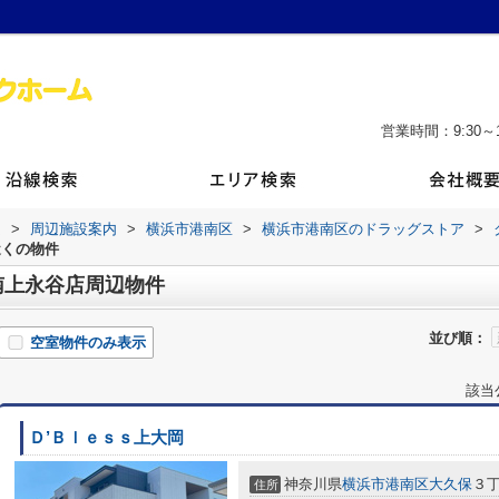
営業時間：9:30～1
ム
>
周辺施設案内
>
横浜市港南区
>
横浜市港南区のドラッグストア
>
近くの物件
南上永谷店周辺物件
並び順：
空室物件のみ表示
該当
Ｄ’Ｂｌｅｓｓ上大岡
神奈川県
横浜市港南区
大久保
３
住所