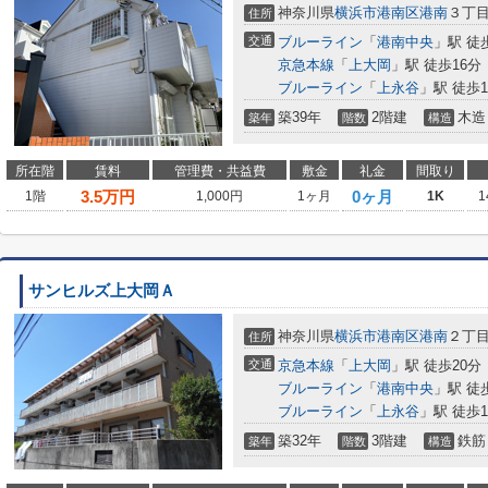
神奈川県
横浜市港南区
港南
３丁
住所
交通
ブルーライン
「
港南中央
」駅 徒
京急本線
「
上大岡
」駅 徒歩16分
ブルーライン
「
上永谷
」駅 徒歩1
築39年
2階建
木造
築年
階数
構造
所在階
賃料
管理費・共益費
敷金
礼金
間取り
3.5
万円
0ヶ月
1階
1,000円
1ヶ月
1K
1
サンヒルズ上大岡Ａ
神奈川県
横浜市港南区
港南
２丁
住所
交通
京急本線
「
上大岡
」駅 徒歩20分
ブルーライン
「
港南中央
」駅 徒
ブルーライン
「
上永谷
」駅 徒歩1
築32年
3階建
鉄筋
築年
階数
構造