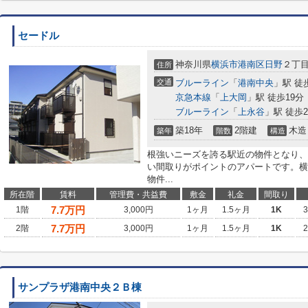
セードル
神奈川県
横浜市港南区
日野
２丁
住所
交通
ブルーライン
「
港南中央
」駅 徒
京急本線
「
上大岡
」駅 徒歩19分
ブルーライン
「
上永谷
」駅 徒歩2
築18年
2階建
木造
築年
階数
構造
根強いニーズを誇る駅近の物件となり、
い間取りがポイントのアパートです。横
物件...
所在階
賃料
管理費・共益費
敷金
礼金
間取り
7.7
万円
1階
3,000円
1ヶ月
1.5ヶ月
1K
7.7
万円
2階
3,000円
1ヶ月
1.5ヶ月
1K
サンプラザ港南中央２Ｂ棟