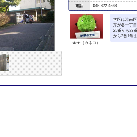
電話
045-822-4568
学区は港南区
芹が谷一丁目
23番から2
から2番1号ま
金子（カネコ）