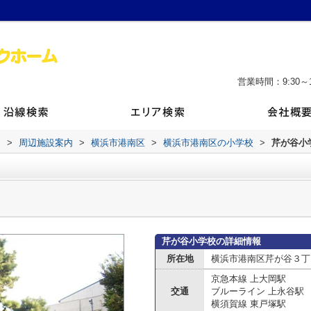
営業時間：9:30～1
ム
>
周辺施設案内
>
横浜市港南区
>
横浜市港南区の小学校
>
芹が谷小
芹が谷小学校の詳細情報
所在地
横浜市港南区芹が谷３丁目
京急本線 上大岡駅
交通
ブルーライン 上永谷駅
横須賀線 東戸塚駅