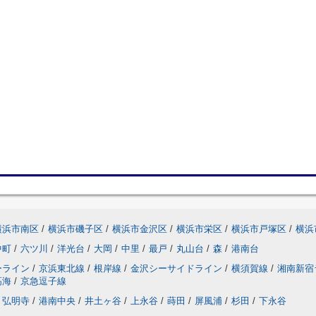
横浜市南区
/
横浜市磯子区
/
横浜市金沢区
/
横浜市栄区
/
横浜市戸塚区
/
横浜
中町
/
六ツ川
/
洋光台
/
大岡
/
中里
/
最戸
/
丸山台
/
森
/
港南台
ーライン
/
京浜東北線
/
根岸線
/
金沢シーサイドライン
/
横須賀線
/
湘南新宿
高海
/
京急逗子線
弘明寺
/
港南中央
/
井土ヶ谷
/
上永谷
/
蒔田
/
屏風浦
/
杉田
/
下永谷