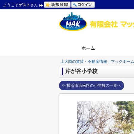
ようこそ
ゲスト
さん
上大岡の賃貸・不動産情報｜マックホー
芹が谷小学校
<<横浜市港南区の小学校の一覧へ