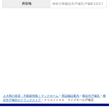
所在地
神奈川県横浜市戸塚区戸塚町1313-7
上大岡の賃貸・不動産情報｜マックホーム
>
周辺施設案内
>
横浜市戸塚区
>
横
浜市戸塚区のドラッグストア
>
クリエイトＳＤ ライズモール戸塚店