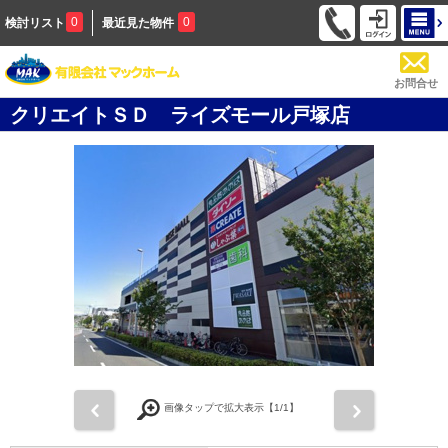
0
0
検討リスト
最近見た物件
お問合せ
クリエイトＳＤ ライズモール戸塚店
前
次
画像タップで拡大表示【
1
/1】