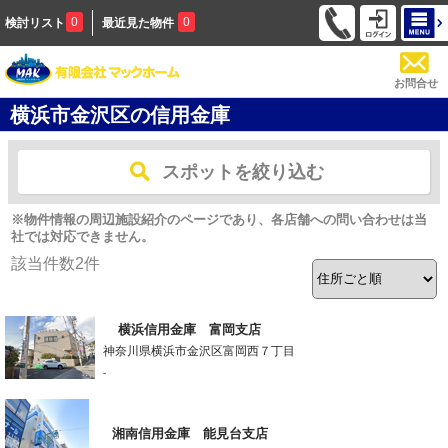
0
0
検討リスト
最近見た物件
お問合せ
横浜市金沢区の信用金庫
スポットを絞り込む
※物件情報の周辺施設紹介のページであり、各店舗への問い合わせは当
社では対応できません。
該当件数
2
件
横浜信用金庫 富岡支店
神奈川県横浜市金沢区富岡西７丁目
-
湘南信用金庫 能見台支店