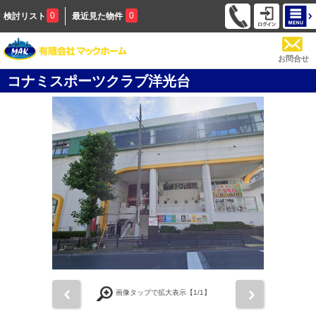
0
0
検討リスト
最近見た物件
お問合せ
コナミスポーツクラブ洋光台
前
次
画像タップで拡大表示【
1
/1】