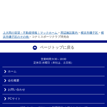
上大岡の賃貸・不動産情報｜マックホーム
>
周辺施設案内
>
横浜市磯子区
>
横
浜市磯子区のその他
>
コナミスポーツクラブ洋光台
ページトップに戻る
営業時間:9:30～18:00
定休日:水曜日（本社は、土日祝）
ホーム
会社概要
お問い合わせ
PCサイト