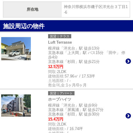
神奈川県横浜市磯子区洋光台３丁目1
所在地
-6
施設周辺の物件
賃貸｜テラス
Luft Terrasse
根岸線「洋光台」駅 徒歩13分
京急本線「上大岡」駅 バス15分 「田中」 停
歩4分
京急本線「杉田」駅 徒歩21分
12.5万円
間取:
2LDK
建物面積:
57.96㎡ / 17.53坪
土地面積:
- / -
敷金/礼金:
1ヶ月/0ヶ月
賃貸｜アパート
ホープハイツ
根岸線「洋光台」駅 徒歩9分
京急本線「屏風浦」駅 徒歩27分
京急本線「杉田」駅 徒歩30分
15.4万円
間取:
2LDK
建物面積:
- / 16.74坪