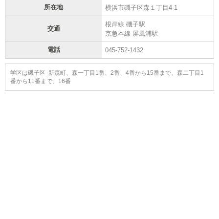
所在地
横浜市磯子区森１丁目4-1
根岸線 磯子駅
交通
京急本線 屏風浦駅
電話
045-752-1432
学区は磯子区 新森町、森一丁目1番、2番、4番から15番まで、森二丁目1
番から11番まで、16番