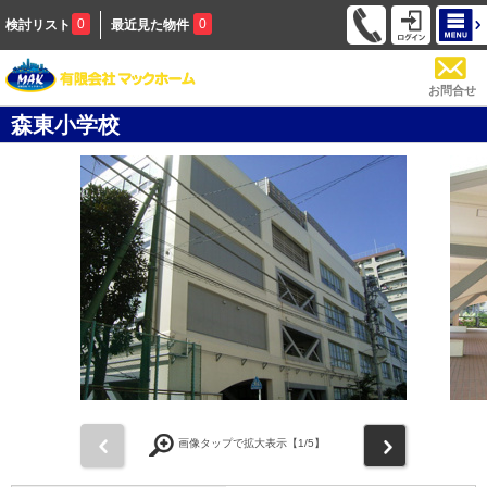
0
0
検討リスト
最近見た物件
お問合せ
森東小学校
前
次
画像タップで拡大表示【
1
/5】