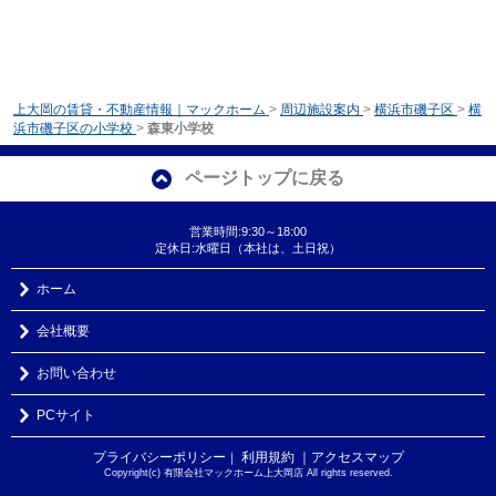
上大岡の賃貸・不動産情報｜マックホーム
>
周辺施設案内
>
横浜市磯子区
>
横
浜市磯子区の小学校
>
森東小学校
ページトップに戻る
営業時間:9:30～18:00
定休日:水曜日（本社は、土日祝）
ホーム
会社概要
お問い合わせ
PCサイト
プライバシーポリシー
利用規約
｜アクセスマップ
｜
Copyright(c) 有限会社マックホーム上大岡店 All rights reserved.