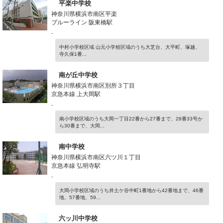
平楽中学校
神奈川県横浜市南区平楽
ブルーライン 阪東橋駅
-
中村小学校区域 山元小学校区域のうち大芝台、大平町、塚越、
寺久保1番...
南が丘中学校
神奈川県横浜市南区別所３丁目
京急本線 上大岡駅
-
南小学校区域のうち大岡一丁目22番から27番まで、28番33号か
ら30番まで、大岡...
南中学校
神奈川県横浜市南区六ツ川１丁目
京急本線 弘明寺駅
-
大岡小学校区域のうち井土ケ谷中町1番地から42番地まで、46番
地、57番地、59...
六ッ川中学校