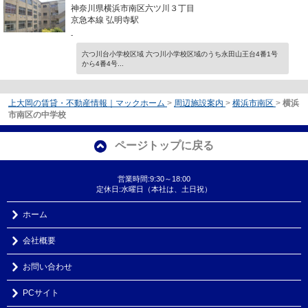
神奈川県横浜市南区六ツ川３丁目
京急本線 弘明寺駅
-
六つ川台小学校区域 六つ川小学校区域のうち永田山王台4番1号
から4番4号...
上大岡の賃貸・不動産情報｜マックホーム
>
周辺施設案内
>
横浜市南区
>
横浜
市南区の中学校
ページトップに戻る
営業時間:9:30～18:00
定休日:水曜日（本社は、土日祝）
ホーム
会社概要
お問い合わせ
PCサイト