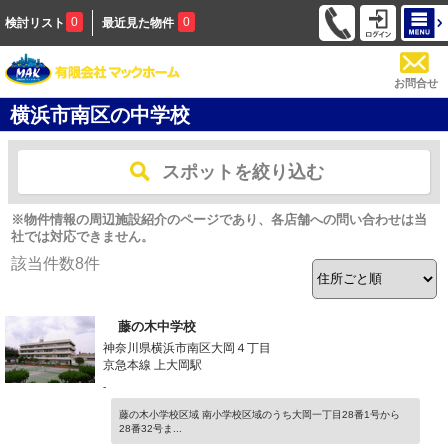
0
0
検討リスト
最近見た物件
お問合せ
横浜市南区の中学校
スポットを絞り込む
※物件情報の周辺施設紹介のページであり、各店舗への問い合わせは当
社では対応できません。
該当件数
8
件
藤の木中学校
神奈川県横浜市南区大岡４丁目
京急本線 上大岡駅
-
藤の木小学校区域 南小学校区域のうち大岡一丁目28番1号から
28番32号ま...