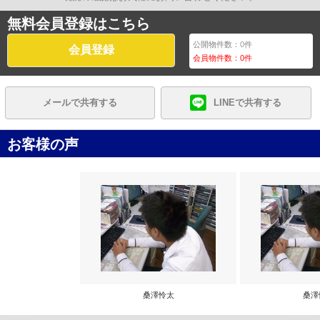
無料会員登録はこちら
公開物件数：
0
件
会員登録
会員物件数：
0
件
メールで共有する
LINEで共有する
お客様の声
桑澤怜太
桑澤