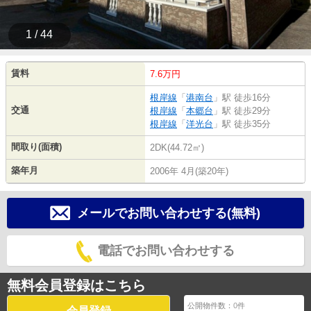
1 / 44
賃料
7.6万円
根岸線
「
港南台
」駅 徒歩16分
交通
根岸線
「
本郷台
」駅 徒歩29分
根岸線
「
洋光台
」駅 徒歩35分
間取り(面積)
2DK(44.72㎡)
築年月
2006年 4月(築20年)
メールでお問い合わせする(無料)
電話でお問い合わせする
無料会員登録はこちら
公開物件数：
0
件
会員登録