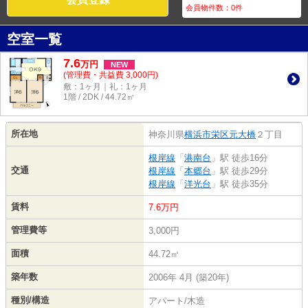
会員物件数：
0
件
空室一覧
7.6
万
円
NEW
(管理費・共益費 3,000円)
敷：1ヶ月｜礼：1ヶ月
1階 / 2DK / 44.72㎡
所在地
神奈川県
横浜市栄区
元大橋
２丁目
根岸線
「
港南台
」駅 徒歩16分
交通
根岸線
「
本郷台
」駅 徒歩29分
根岸線
「
洋光台
」駅 徒歩35分
賃料
7.6万円
管理費等
3,000円
面積
44.72㎡
築年数
2006年 4月 (築20年)
種別/構造
アパート/木造