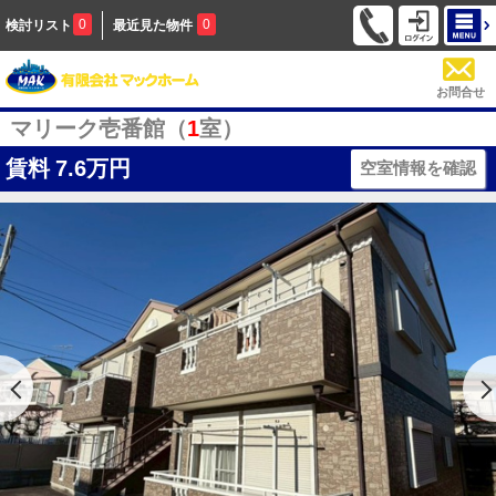
0
0
検討リスト
最近見た物件
お問合せ
マリーク壱番館（
1
室）
賃料
7.6万円
空室情報を確認