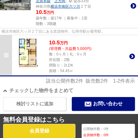
京急本線
「
上大岡
」駅 徒歩33分
神奈川県
横浜市南区
六ツ川
２丁目
10.5
万円
築年数：築17年 ｜募集中：
1室
階数：3階建
横浜市南区六ッ川２丁目にある賃貸物件。弘明寺駅が最寄駅。
10.5
万
円
(管理費・共益費 5,000円)
敷：0ヶ月｜礼：0ヶ月
所在階：2階
間取り：2LDK
面積：54.45㎡
該当公開件数
2
件 販売数
2
件
1-2
件表示
チェックした物件をまとめて
検討リストに追加
お問い合わせ
無料会員登録はこちら
公開物件数：
0
件
会員登録
会員物件数：
0
件