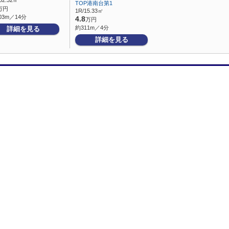
52.32㎡
TOP港南台第1
万円
1R/15.33㎡
03m／14分
4.8
万円
約311m／4分
詳細を見る
詳細を見る