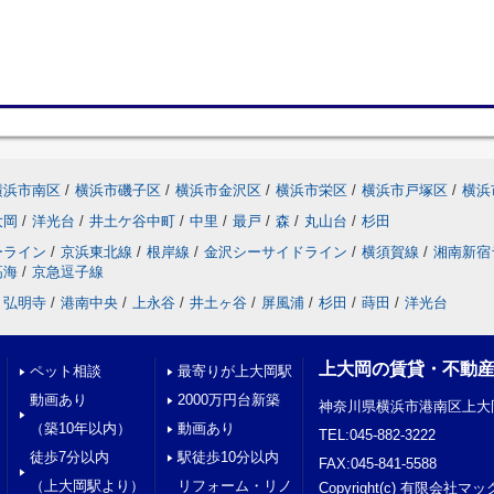
横浜市南区
/
横浜市磯子区
/
横浜市金沢区
/
横浜市栄区
/
横浜市戸塚区
/
横浜
大岡
/
洋光台
/
井土ケ谷中町
/
中里
/
最戸
/
森
/
丸山台
/
杉田
ーライン
/
京浜東北線
/
根岸線
/
金沢シーサイドライン
/
横須賀線
/
湘南新宿
高海
/
京急逗子線
弘明寺
/
港南中央
/
上永谷
/
井土ヶ谷
/
屏風浦
/
杉田
/
蒔田
/
洋光台
上大岡の賃貸・不動
ペット相談
最寄りが上大岡駅
動画あり
2000万円台新築
神奈川県横浜市港南区上大岡
（築10年以内）
動画あり
TEL:045-882-3222
徒歩7分以内
駅徒歩10分以内
FAX:045-841-5588
（上大岡駅より）
リフォーム・リノ
Copyright(c) 有限会