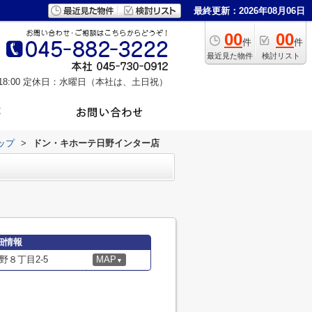
最終更新：2026年08月06日
00
00
件
件
最近見た物件
検討リスト
8:00
定休日：水曜日（本社は、土日祝）
ップ
>
ドン・キホーテ日野インター店
細情報
８丁目2-5
MAP
▼