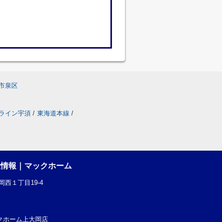
市泉区
ライン宇須
/
東海道本線
/
産情報｜マックホーム
西１丁目19-4
社マックホーム上大岡店