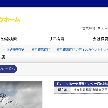
営業時間：9:30～1
ム
>
周辺施設案内
>
横浜市港南区
>
横浜市港南区のディスカウントショ
ー店
プの一覧へ
ドン・キホーテ日野インター店の詳
所在地
神奈川県横浜市港南区日野