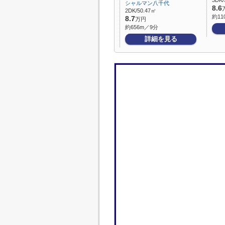
3DK/
シャルマン八千代
8.6
2DK/50.47㎡
約11
8.7
万円
約656m／9分
詳細を見る