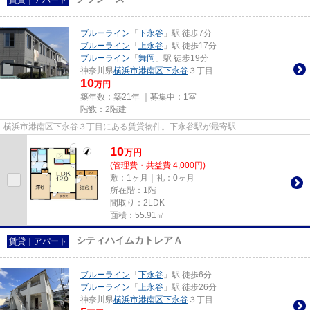
ブルーライン
「
下永谷
」駅 徒歩7分
ブルーライン
「
上永谷
」駅 徒歩17分
ブルーライン
「
舞岡
」駅 徒歩19分
神奈川県
横浜市港南区
下永谷
３丁目
10
万円
築年数：築21年 ｜募集中：
1室
階数：2階建
横浜市港南区下永谷３丁目にある賃貸物件。下永谷駅が最寄駅
10
万
円
(管理費・共益費 4,000円)
敷：1ヶ月｜礼：0ヶ月
所在階：1階
間取り：2LDK
面積：55.91㎡
シティハイムカトレアＡ
賃貸｜アパート
ブルーライン
「
下永谷
」駅 徒歩6分
ブルーライン
「
上永谷
」駅 徒歩26分
神奈川県
横浜市港南区
下永谷
３丁目