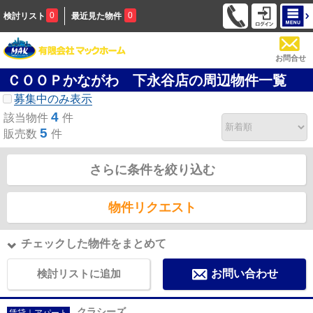
0
0
検討リスト
最近見た物件
お問合せ
ＣＯＯＰかながわ 下永谷店の周辺物件一覧
募集中のみ表示
4
該当物件
件
5
販売数
件
さらに条件を絞り込む
物件リクエスト
チェックした物件をまとめて
検討リストに追加
お問い合わせ
クラシーズ
賃貸｜アパート