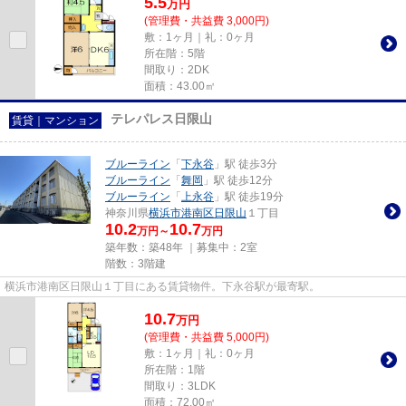
5.5
万
円
(管理費・共益費 3,000円)
敷：1ヶ月｜礼：0ヶ月
所在階：5階
間取り：2DK
面積：43.00㎡
テレパレス日限山
賃貸｜マンション
ブルーライン
「
下永谷
」駅 徒歩3分
ブルーライン
「
舞岡
」駅 徒歩12分
ブルーライン
「
上永谷
」駅 徒歩19分
神奈川県
横浜市港南区
日限山
１丁目
10.2
10.7
万円～
万円
築年数：築48年 ｜募集中：
2室
階数：3階建
横浜市港南区日限山１丁目にある賃貸物件。下永谷駅が最寄駅。
10.7
万
円
(管理費・共益費 5,000円)
敷：1ヶ月｜礼：0ヶ月
所在階：1階
間取り：3LDK
面積：72.00㎡