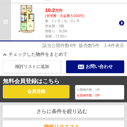
10.2
万
円
(管理費・共益費 5,000円)
敷：1ヶ月｜礼：0ヶ月
所在階：3階
間取り：3LDK
面積：72.00㎡
該当公開件数
4
件 販売数
5
件
1-4
件表示
チェックした物件をまとめて
検討リストに追加
お問い合わせ
無料会員登録はこちら
公開物件数：
0
件
会員登録
会員物件数：
0
件
さらに条件を絞り込む
物件リクエスト