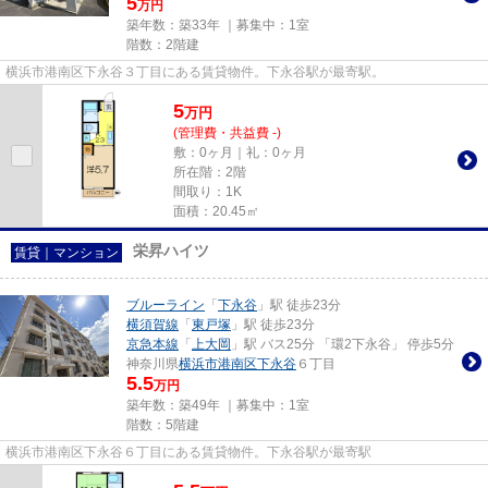
5
万円
築年数：築33年 ｜募集中：
1室
階数：2階建
横浜市港南区下永谷３丁目にある賃貸物件。下永谷駅が最寄駅。
5
万
円
(管理費・共益費 -)
敷：0ヶ月｜礼：0ヶ月
所在階：2階
間取り：1K
面積：20.45㎡
栄昇ハイツ
賃貸｜マンション
ブルーライン
「
下永谷
」駅 徒歩23分
横須賀線
「
東戸塚
」駅 徒歩23分
京急本線
「
上大岡
」駅 バス25分 「環2下永谷」 停歩5分
神奈川県
横浜市港南区
下永谷
６丁目
5.5
万円
築年数：築49年 ｜募集中：
1室
階数：5階建
横浜市港南区下永谷６丁目にある賃貸物件。下永谷駅が最寄駅