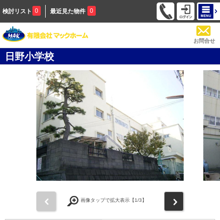
0
0
検討リスト
最近見た物件
お問合せ
日野小学校
前
次
画像タップで拡大表示【
1
/3】