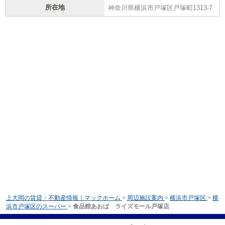
所在地
神奈川県横浜市戸塚区戸塚町1313-7
上大岡の賃貸・不動産情報｜マックホーム
>
周辺施設案内
>
横浜市戸塚区
>
横
浜市戸塚区のスーパー
>
食品館あおば ライズモール戸塚店