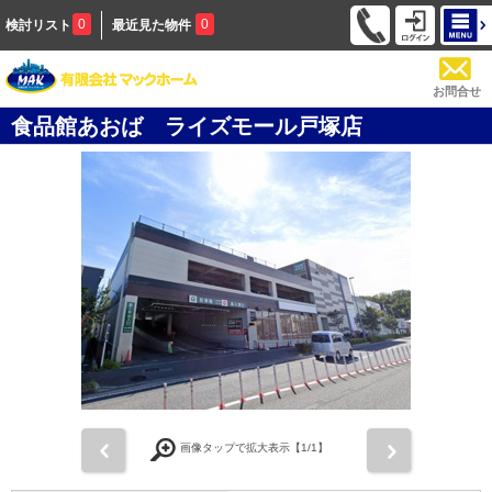
0
0
検討リスト
最近見た物件
お問合せ
食品館あおば ライズモール戸塚店
前
次
画像タップで拡大表示【
1
/1】