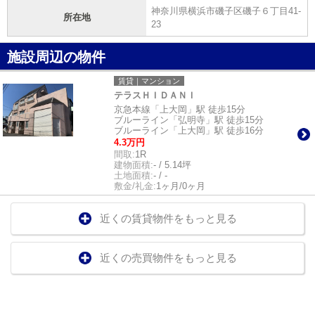
神奈川県横浜市磯子区磯子６丁目41-
所在地
23
施設周辺の物件
賃貸｜マンション
テラスＨＩＤＡＮＩ
京急本線「上大岡」駅 徒歩15分
ブルーライン「弘明寺」駅 徒歩15分
ブルーライン「上大岡」駅 徒歩16分
4.3万円
間取:
1R
建物面積:
- / 5.14坪
土地面積:
- / -
敷金/礼金:
1ヶ月/0ヶ月
近くの賃貸物件をもっと見る
近くの売買物件をもっと見る