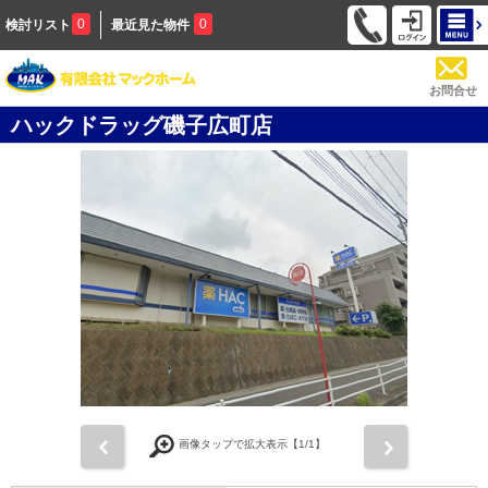
0
0
検討リスト
最近見た物件
お問合せ
ハックドラッグ磯子広町店
前
次
画像タップで拡大表示【
1
/1】