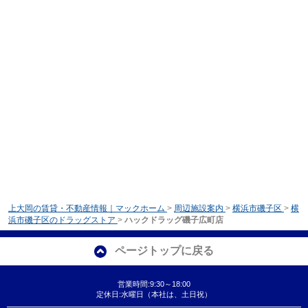
上大岡の賃貸・不動産情報｜マックホーム
>
周辺施設案内
>
横浜市磯子区
>
横
浜市磯子区のドラッグストア
>
ハックドラッグ磯子広町店
ページトップに戻る
営業時間:9:30～18:00
定休日:水曜日（本社は、土日祝）