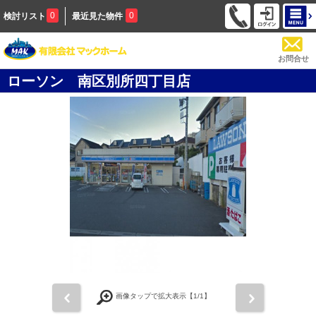
0
0
検討リスト
最近見た物件
お問合せ
ローソン 南区別所四丁目店
前
次
画像タップで拡大表示【
1
/1】