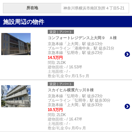
所在地
神奈川県横浜市南区別所４丁目5-21
施設周辺の物件
賃貸｜アパート
コンフォートレジデンス上大岡９ Ａ棟
京急本線「上大岡」駅 徒歩13分
ブルーライン「港南中央」駅 徒歩21分
京急本線「弘明寺」駅 徒歩23分
14.5万円
間取:
2LDK
建物面積:
- / 16.53坪
土地面積:
- / -
敷金/礼金:
0ヶ月/1.5ヶ月
賃貸｜アパート
スカイヒル横濱六ッ川Ｂ棟
京急本線「弘明寺」駅 徒歩23分
ブルーライン「弘明寺」駅 徒歩30分
京急本線「上大岡」駅 徒歩33分
10.5万円
間取:
2LDK
建物面積:
- / 16.47坪
土地面積:
- / -
敷金/礼金:
0ヶ月/0ヶ月