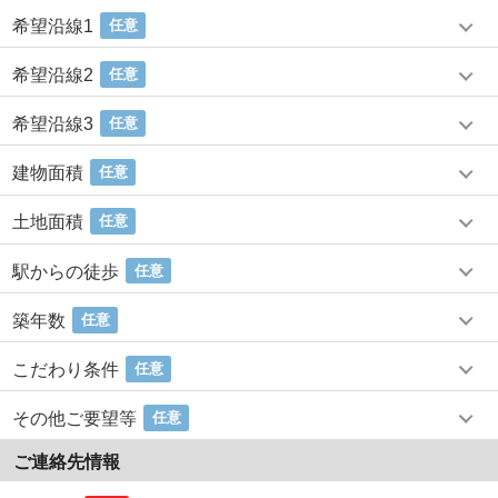
希望沿線1
任意
希望沿線2
任意
希望沿線3
任意
建物面積
任意
土地面積
任意
駅からの徒歩
任意
築年数
任意
こだわり条件
任意
その他ご要望等
任意
ご連絡先情報