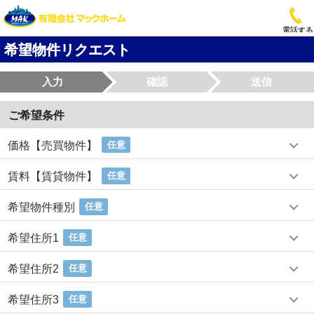
電話する
希望物件リクエスト
入力
確認
送信
ご希望条件
価格【売買物件】
任意
賃料【賃貸物件】
任意
希望物件種別
任意
希望住所1
任意
希望住所2
任意
希望住所3
任意