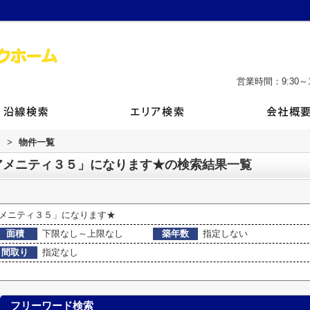
営業時間：9:30～1
ム
>
物件一覧
アメニティ３５」になります★の検索結果一覧
メニティ３５」になります★
面積
下限なし～上限なし
築年数
指定しない
間取り
指定なし
フリーワード検索