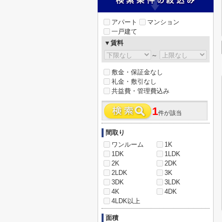
アパート
マンション
一戸建て
▼賃料
～
敷金・保証金なし
礼金・敷引なし
共益費・管理費込み
1
件が該当
間取り
ワンルーム
1K
1DK
1LDK
2K
2DK
2LDK
3K
3DK
3LDK
4K
4DK
4LDK以上
面積