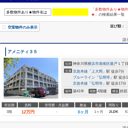
「多数物件あり★物
★」
の検索結果一覧
並び順：
空室物件のみ表示
該
アメニティ３５
神奈川県
横浜市港南区
最戸
１丁
住所
交通
京急本線
「
上大岡
」駅 徒歩7分
ブルーライン
「
弘明寺
」駅 徒歩1
京急本線
「
弘明寺
」駅 徒歩17分
築41年
4階建
鉄筋
築年
階数
構造
所在階
賃料
管理費・共益費
敷金
礼金
間取り
12
万円
0ヶ月
3階
-
1ヶ月
2LDK
6
該