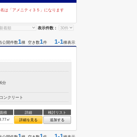
件名は「アメニティ３５」になります
表示件数：
1
1
1-1
当公開件数
棟 空き数
件
棟表示
目
6分
コンクリート
面積
詳細
検討リスト
3.77㎡
詳細を見る
追加する
1
1
1-1
当公開件数
棟 空き数
件
棟表示