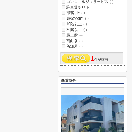
コンシェルジュサービス
(-)
駐車場あり
(-)
2階以上
(-)
1階の物件
(-)
10階以上
(-)
20階以上
(-)
最上階
(-)
南向き
(-)
角部屋
(-)
1
件が該当
新着物件