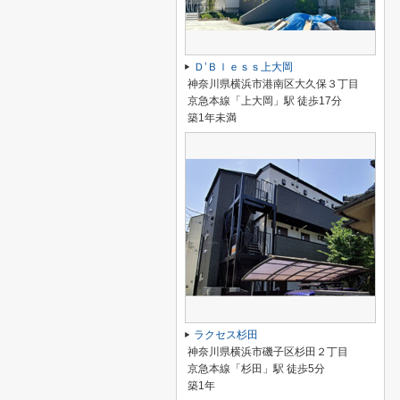
Ｄ’Ｂｌｅｓｓ上大岡
神奈川県横浜市港南区大久保３丁目
京急本線「上大岡」駅 徒歩17分
築1年未満
ラクセス杉田
神奈川県横浜市磯子区杉田２丁目
京急本線「杉田」駅 徒歩5分
築1年