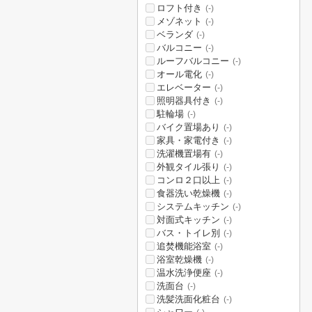
ロフト付き
(-)
メゾネット
(-)
ベランダ
(-)
バルコニー
(-)
ルーフバルコニー
(-)
オール電化
(-)
エレベーター
(-)
照明器具付き
(-)
駐輪場
(-)
バイク置場あり
(-)
家具・家電付き
(-)
洗濯機置場有
(-)
外観タイル張り
(-)
コンロ２口以上
(-)
食器洗い乾燥機
(-)
システムキッチン
(-)
対面式キッチン
(-)
バス・トイレ別
(-)
追焚機能浴室
(-)
浴室乾燥機
(-)
温水洗浄便座
(-)
洗面台
(-)
洗髪洗面化粧台
(-)