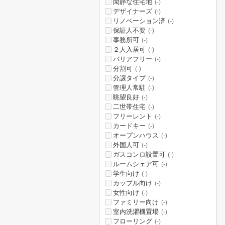
閑静な住宅地
(-)
デザイナーズ
(-)
リノベーション済
(-)
保証人不要
(-)
事務所可
(-)
２人入居可
(-)
バリアフリー
(-)
分割可
(-)
分譲タイプ
(-)
管理人常駐
(-)
眺望良好
(-)
二世帯住宅
(-)
フリーレント
(-)
カードキー
(-)
オープンハウス
(-)
外国人可
(-)
ガスコンロ設置可
(-)
ルームシェア可
(-)
学生向け
(-)
カップル向け
(-)
女性向け
(-)
ファミリー向け
(-)
室内洗濯機置場
(-)
フローリング
(-)