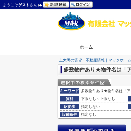
ようこそ
ゲスト
さん
上大岡の賃貸・不動産情報｜マックホー
多数物件あり★物件名は「
キーワード
多数物件あり★物件名は「ア
賃料
下限なし～上限なし
駅徒歩
指定しない
設備条件
指定なし