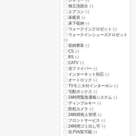
シャワー
(-)
独立洗面台
(-)
エアコン
(-)
床暖房
(-)
床下収納
(-)
ウォークインクロゼット
(-)
ウォークインシューズクロゼット
(-)
収納豊富
(-)
CS
(-)
BS
(-)
CATV
(-)
光ファイバー
(-)
インターネット対応
(-)
オートロック
(-)
TVモニタ付インターホン
(-)
宅配ボックス
(-)
24時間緊急通報システム
(-)
ディンプルキー
(-)
防犯カメラ
(-)
24時間有人管理
(-)
フロントサービス
(-)
24時間ゴミ出し可
(-)
住戸内覧可能
(-)