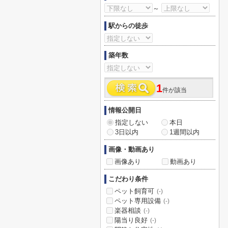
～
駅からの徒歩
築年数
1
件が該当
情報公開日
指定しない
本日
3日以内
1週間以内
画像・動画あり
画像あり
動画あり
こだわり条件
ペット飼育可
(-)
ペット専用設備
(-)
楽器相談
(-)
陽当り良好
(-)