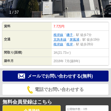
1 / 37
賃料
7.7万円
根岸線
「
磯子
」駅 徒歩7分
交通
京急本線
「
屏風浦
」駅 徒歩19分
根岸線
「
根岸
」駅 徒歩28分
間取り(面積)
1K(21.73㎡)
築年月
2018年 7月(築8年)
メールでお問い合わせする(無料)
電話でお問い合わせする
無料会員登録はこちら
公開物件数：
0
件
会員登録