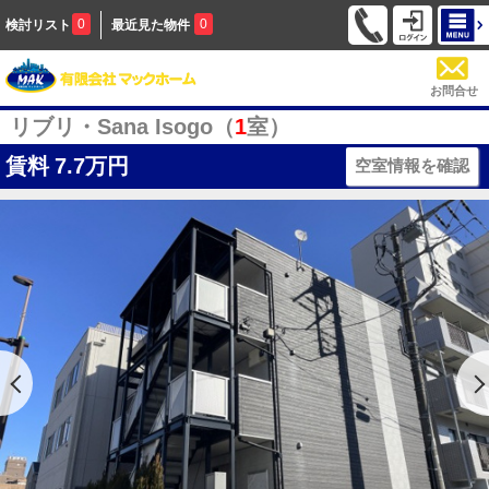
0
0
検討リスト
最近見た物件
お問合せ
リブリ・Sana Isogo（
1
室）
賃料
7.7万円
空室情報を確認