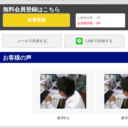
無料会員登録はこちら
公開物件数：
0
件
会員登録
会員物件数：
0
件
メールで共有する
LINEで共有する
お客様の声
桑澤怜太
桑澤