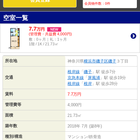
会員物件数：
0
件
空室一覧
7.7
万
円
NEW
(管理費・共益費 4,000円)
敷：0ヶ月｜礼：1ヶ月
1階 / 1K / 21.73㎡
所在地
神奈川県
横浜市磯子区
磯子
３丁目
根岸線
「
磯子
」駅 徒歩7分
交通
京急本線
「
屏風浦
」駅 徒歩19分
根岸線
「
根岸
」駅 徒歩28分
賃料
7.7万円
管理費等
4,000円
面積
21.73㎡
築年数
2018年 7月 (築8年)
種別/構造
マンション/鉄骨造