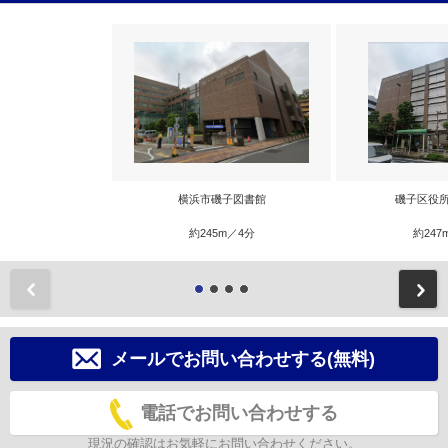
横浜市磯子図書館
磯子区役所
約245m／4分
約247
前
メールでお問い合わせする(無料)
電話でお問い合わせする
現況の確認はお気軽にお問い合わせください。